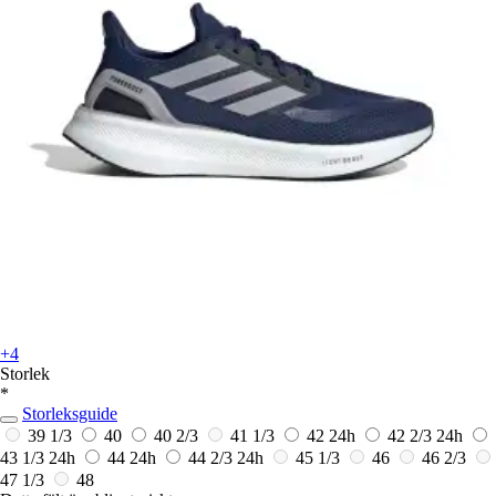
+4
Storlek
*
Storleksguide
39 1/3
40
40 2/3
41 1/3
42
24h
42 2/3
24h
43 1/3
24h
44
24h
44 2/3
24h
45 1/3
46
46 2/3
47 1/3
48