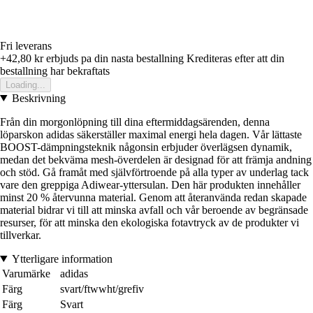
Fri leverans
+42,80 kr
erbjuds pa din nasta bestallning
Krediteras efter att din
bestallning har bekraftats
Loading...
Beskrivning
Från din morgonlöpning till dina eftermiddagsärenden, denna
löparskon adidas säkerställer maximal energi hela dagen. Vår lättaste
BOOST-dämpningsteknik någonsin erbjuder överlägsen dynamik,
medan det bekväma mesh-överdelen är designad för att främja andning
och stöd. Gå framåt med självförtroende på alla typer av underlag tack
vare den greppiga Adiwear-yttersulan. Den här produkten innehåller
minst 20 % återvunna material. Genom att återanvända redan skapade
material bidrar vi till att minska avfall och vår beroende av begränsade
resurser, för att minska den ekologiska fotavtryck av de produkter vi
tillverkar.
Ytterligare information
Varumärke
adidas
Färg
svart/ftwwht/grefiv
Färg
Svart