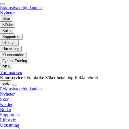
Exklusiva erbjudanden
Nyheter
Skor
Kläder
Bollar
Supporters
Lifestyle
Utrustning
Klubbområde
Fysisk Träning
REA
Varumärken
Kundservice i Frankrike
Säker betalning
Enkla returer
Sök
Exklusiva erbjudanden
Nyheter
Skor
Kläder
Bollar
Supporters
Lifestyle
Utrustning