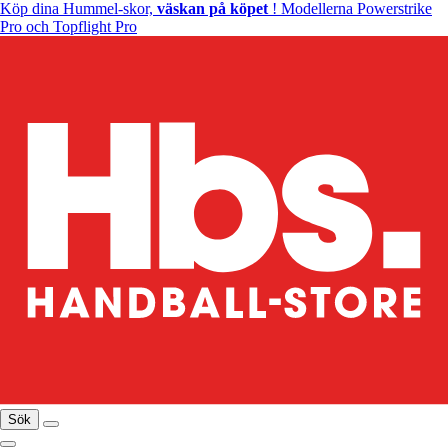
Köp dina Hummel-skor,
väskan på köpet
! Modellerna Powerstrike
Pro och Topflight Pro
Sök