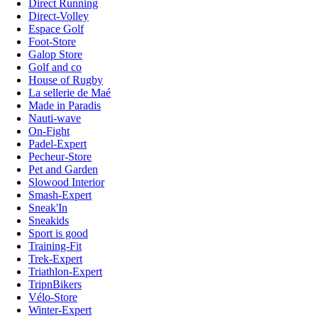
Direct Running
Direct-Volley
Espace Golf
Foot-Store
Galop Store
Golf and co
House of Rugby
La sellerie de Maé
Made in Paradis
Nauti-wave
On-Fight
Padel-Expert
Pecheur-Store
Pet and Garden
Slowood Interior
Smash-Expert
Sneak'In
Sneakids
Sport is good
Training-Fit
Trek-Expert
Triathlon-Expert
TripnBikers
Vélo-Store
Winter-Expert