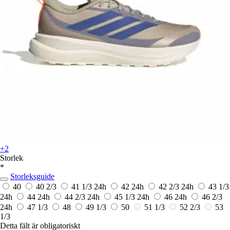
+2
Storlek
*
Storleksguide
40
40 2/3
41 1/3
24h
42
24h
42 2/3
24h
43 1/3
24h
44
24h
44 2/3
24h
45 1/3
24h
46
24h
46 2/3
24h
47 1/3
48
49 1/3
50
51 1/3
52 2/3
53
1/3
Detta fält är obligatoriskt