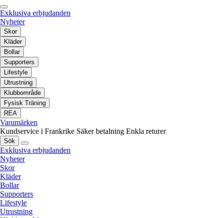
Exklusiva erbjudanden
Nyheter
Skor
Kläder
Bollar
Supporters
Lifestyle
Utrustning
Klubbområde
Fysisk Träning
REA
Varumärken
Kundservice i Frankrike
Säker betalning
Enkla returer
Sök
Exklusiva erbjudanden
Nyheter
Skor
Kläder
Bollar
Supporters
Lifestyle
Utrustning