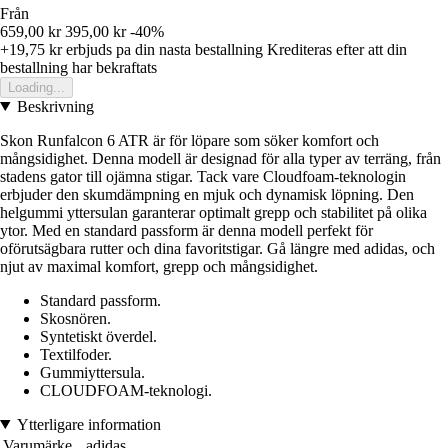
Från
659,00 kr
395,00 kr
-40%
+19,75 kr
erbjuds pa din nasta bestallning
Krediteras efter att din
bestallning har bekraftats
Loading...
Beskrivning
Skon Runfalcon 6 ATR är för löpare som söker komfort och
mångsidighet. Denna modell är designad för alla typer av terräng, från
stadens gator till ojämna stigar. Tack vare Cloudfoam-teknologin
erbjuder den skumdämpning en mjuk och dynamisk löpning. Den
helgummi yttersulan garanterar optimalt grepp och stabilitet på olika
ytor. Med en standard passform är denna modell perfekt för
oförutsägbara rutter och dina favoritstigar. Gå längre med adidas, och
njut av maximal komfort, grepp och mångsidighet.
Standard passform.
Skosnören.
Syntetiskt överdel.
Textilfoder.
Gummiyttersula.
CLOUDFOAM-teknologi.
Ytterligare information
Varumärke
adidas