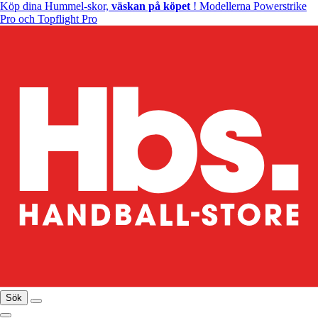
Köp dina Hummel-skor,
väskan på köpet
! Modellerna Powerstrike
Pro och Topflight Pro
Sök