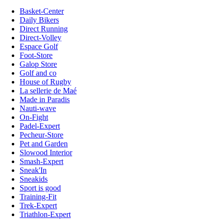
Basket-Center
Daily Bikers
Direct Running
Direct-Volley
Espace Golf
Foot-Store
Galop Store
Golf and co
House of Rugby
La sellerie de Maé
Made in Paradis
Nauti-wave
On-Fight
Padel-Expert
Pecheur-Store
Pet and Garden
Slowood Interior
Smash-Expert
Sneak'In
Sneakids
Sport is good
Training-Fit
Trek-Expert
Triathlon-Expert