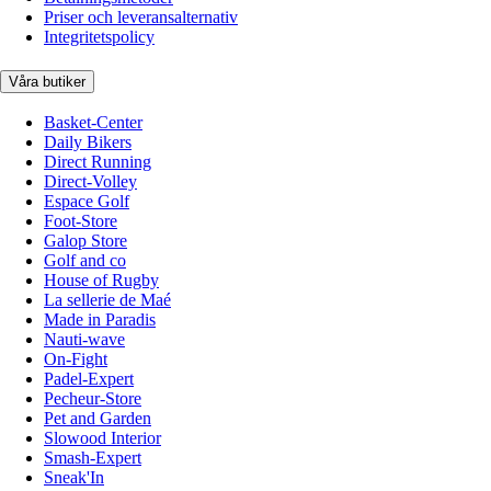
Priser och leveransalternativ
Integritetspolicy
Våra butiker
Basket-Center
Daily Bikers
Direct Running
Direct-Volley
Espace Golf
Foot-Store
Galop Store
Golf and co
House of Rugby
La sellerie de Maé
Made in Paradis
Nauti-wave
On-Fight
Padel-Expert
Pecheur-Store
Pet and Garden
Slowood Interior
Smash-Expert
Sneak'In