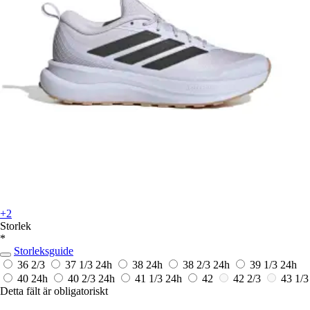
+2
Storlek
*
Storleksguide
36 2/3
37 1/3
24h
38
24h
38 2/3
24h
39 1/3
24h
40
24h
40 2/3
24h
41 1/3
24h
42
42 2/3
43 1/3
Detta fält är obligatoriskt