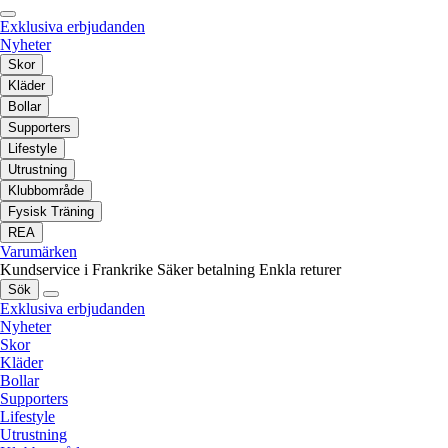
Exklusiva erbjudanden
Nyheter
Skor
Kläder
Bollar
Supporters
Lifestyle
Utrustning
Klubbområde
Fysisk Träning
REA
Varumärken
Kundservice i Frankrike
Säker betalning
Enkla returer
Sök
Exklusiva erbjudanden
Nyheter
Skor
Kläder
Bollar
Supporters
Lifestyle
Utrustning