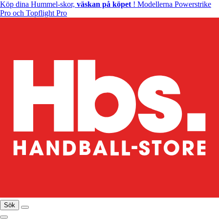
Köp dina Hummel-skor,
väskan på köpet
! Modellerna Powerstrike
Pro och Topflight Pro
Sök