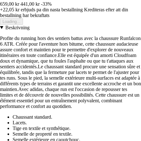
659,00 kr
441,00 kr
-33%
+22,05 kr
erbjuds pa din nasta bestallning
Krediteras efter att din
bestallning har bekraftats
Loading...
Beskrivning
Profite du running hors des sentiers battus avec la chaussure Runfalcon
6 ATR. Créée pour l'aventure hors bitume, cette chaussure audacieuse
assure confort et maintien pour te permettre d'explorer de nouveaux
itinéraires en toute confiance.Elle est équipée d'un amorti Cloudfoam
doux et dynamique, que tu foules l'asphalte ou que tu t'attaques aux
sentiers accidentés.Le chaussant standard procure une sensation sûre et
équilibrée, tandis que la fermeture par lacets te permet de l'ajuster pour
tes runs. Sous le pied, la semelle extérieure multi-surfaces est adaptée à
différents types de terrains et garantit une excellente accroche et un bon
maintien.Avec adidas, chaque run est l'occasion de repousser tes
limites et de découvrir de nouvelles possibilités. Cette chaussure est un
élément essentiel pour un entraînement polyvalent, combinant
performance et confort au quotidien.
Chaussant standard.
Lacets.
Tige en textile et synthétique.
Semelle de propreté en textile.
Semelle extérieure en caoutchouc.