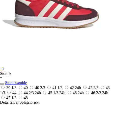
+7
Storlek
*
Storleksguide
39 1/3
40
40 2/3
41 1/3
42
24h
42 2/3
43
1/3
44
44 2/3
24h
45 1/3
24h
46
24h
46 2/3
24h
47 1/3
48
Detta fält är obligatoriskt