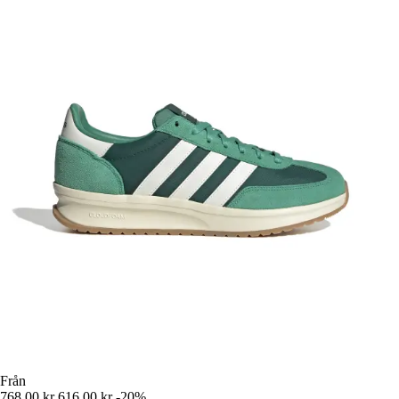
Från
768,00 kr
616,00 kr
-20%