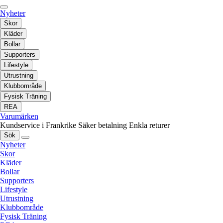
Nyheter
Skor
Kläder
Bollar
Supporters
Lifestyle
Utrustning
Klubbområde
Fysisk Träning
REA
Varumärken
Kundservice i Frankrike
Säker betalning
Enkla returer
Sök
Nyheter
Skor
Kläder
Bollar
Supporters
Lifestyle
Utrustning
Klubbområde
Fysisk Träning