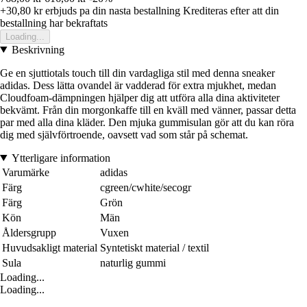
+30,80 kr
erbjuds pa din nasta bestallning
Krediteras efter att din
bestallning har bekraftats
Loading...
Beskrivning
Ge en sjuttiotals touch till din vardagliga stil med denna sneaker
adidas. Dess lätta ovandel är vadderad för extra mjukhet, medan
Cloudfoam-dämpningen hjälper dig att utföra alla dina aktiviteter
bekvämt. Från din morgonkaffe till en kväll med vänner, passar detta
par med alla dina kläder. Den mjuka gummisulan gör att du kan röra
dig med självförtroende, oavsett vad som står på schemat.
Ytterligare information
Varumärke
adidas
Färg
cgreen/cwhite/secogr
Färg
Grön
Kön
Män
Åldersgrupp
Vuxen
Huvudsakligt material
Syntetiskt material / textil
Sula
naturlig gummi
Loading...
Loading...