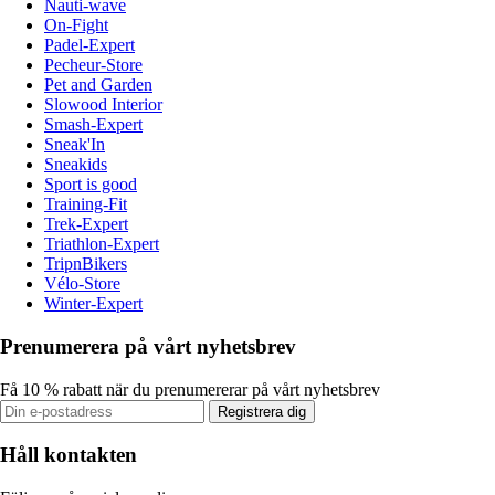
Nauti-wave
On-Fight
Padel-Expert
Pecheur-Store
Pet and Garden
Slowood Interior
Smash-Expert
Sneak'In
Sneakids
Sport is good
Training-Fit
Trek-Expert
Triathlon-Expert
TripnBikers
Vélo-Store
Winter-Expert
Prenumerera på vårt nyhetsbrev
Få 10 % rabatt när du prenumererar på vårt nyhetsbrev
Registrera dig
Håll kontakten