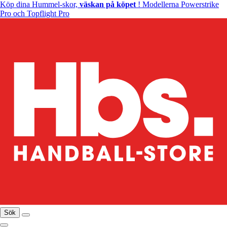
Köp dina Hummel-skor,
väskan på köpet
! Modellerna Powerstrike
Pro och Topflight Pro
Sök