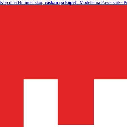
Köp dina Hummel-skor,
väskan på köpet
! Modellerna Powerstrike Pr