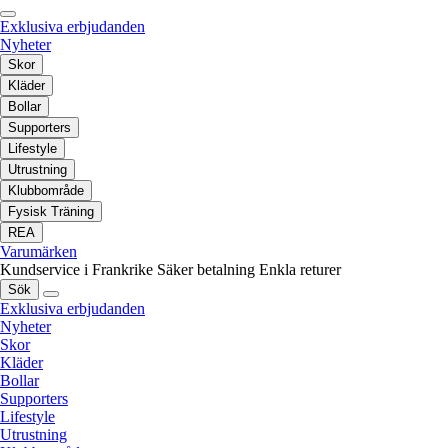
Exklusiva erbjudanden
Nyheter
Skor
Kläder
Bollar
Supporters
Lifestyle
Utrustning
Klubbområde
Fysisk Träning
REA
Varumärken
Kundservice i Frankrike
Säker betalning
Enkla returer
Sök
Exklusiva erbjudanden
Nyheter
Skor
Kläder
Bollar
Supporters
Lifestyle
Utrustning