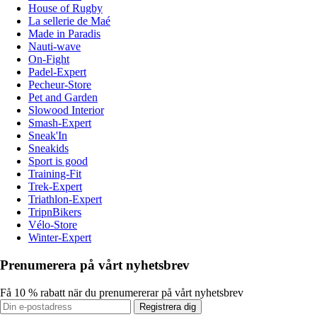
House of Rugby
La sellerie de Maé
Made in Paradis
Nauti-wave
On-Fight
Padel-Expert
Pecheur-Store
Pet and Garden
Slowood Interior
Smash-Expert
Sneak'In
Sneakids
Sport is good
Training-Fit
Trek-Expert
Triathlon-Expert
TripnBikers
Vélo-Store
Winter-Expert
Prenumerera på vårt nyhetsbrev
Få 10 % rabatt när du prenumererar på vårt nyhetsbrev
Registrera dig