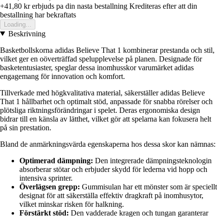
+41,80 kr
erbjuds pa din nasta bestallning
Krediteras efter att din
bestallning har bekraftats
Loading...
Beskrivning
Basketbollskorna adidas Believe That 1 kombinerar prestanda och stil,
vilket ger en oöverträffad spelupplevelse på planen. Designade för
basketentusiaster, speglar dessa inomhusskor varumärket adidas
engagemang för innovation och komfort.
Tillverkade med högkvalitativa material, säkerställer adidas Believe
That 1 hållbarhet och optimalt stöd, anpassade för snabba rörelser och
plötsliga riktningsförändringar i spelet. Deras ergonomiska design
bidrar till en känsla av lätthet, vilket gör att spelarna kan fokusera helt
på sin prestation.
Bland de anmärkningsvärda egenskaperna hos dessa skor kan nämnas:
Optimerad dämpning:
Den integrerade dämpningsteknologin
absorberar stötar och erbjuder skydd för lederna vid hopp och
intensiva sprinter.
Överlägsen grepp:
Gummisulan har ett mönster som är speciellt
designat för att säkerställa effektiv dragkraft på inomhusytor,
vilket minskar risken för halkning.
Förstärkt stöd:
Den vadderade kragen och tungan garanterar