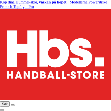
Köp dina Hummel-skor,
väskan på köpet
! Modellerna Powerstrike
Pro och Topflight Pro
Sök