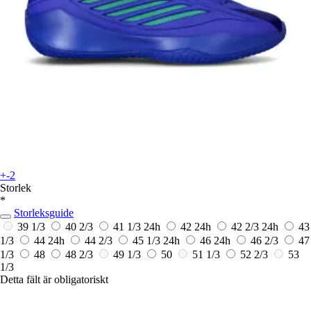
+-2
Storlek
*
Storleksguide
39 1/3
40 2/3
41 1/3
24h
42
24h
42 2/3
24h
43
1/3
44
24h
44 2/3
45 1/3
24h
46
24h
46 2/3
47
1/3
48
48 2/3
49 1/3
50
51 1/3
52 2/3
53
1/3
Detta fält är obligatoriskt