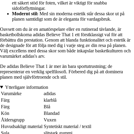
ett säkert stöd för foten, vilket är viktigt för snabba
sidoförflyttningar.
Modernt stil:
Med sin moderna estetik står dessa skor ut på
planen samtidigt som de är eleganta för vardagsbruk.
Oavsett om du är en amatörspelare eller en rutinerad tävlande, är
basketbollskorna adidas Believe That 1 ett förstklassigt val för att
förbättra din prestation. Genom att blanda funktionalitet och estetik är
de designade för att följa med dig i varje steg av din resa på planen.
Välj excellens med dessa skor som både inkapslar basketkulturen och
varumärket adidas's arv.
De adidas Believe That 1 är mer än bara sportutrustning; de
representerar en verklig spelfilosofi. Förbered dig på att dominera
planen med självförtroende och stil.
Ytterligare information
Varumärke
adidas
Färg
klarblå
Färg
Blå
Kön
Blandad
Åldersgrupp
Vuxen
Huvudsakligt material
Syntetiskt material / textil
Sula
slitstark gummi