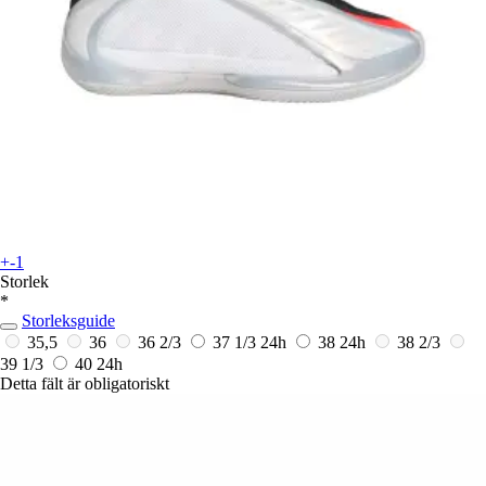
+-1
Storlek
*
Storleksguide
35,5
36
36 2/3
37 1/3
24h
38
24h
38 2/3
39 1/3
40
24h
Detta fält är obligatoriskt