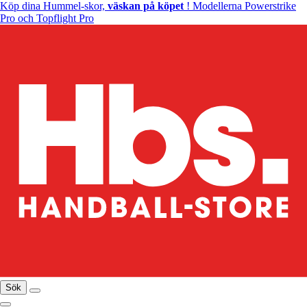
Köp dina Hummel-skor,
väskan på köpet
! Modellerna Powerstrike
Pro och Topflight Pro
Sök