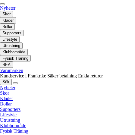
Nyheter
Skor
Kläder
Bollar
Supporters
Lifestyle
Utrustning
Klubbområde
Fysisk Träning
REA
Varumärken
Kundservice i Frankrike
Säker betalning
Enkla returer
Sök
Nyheter
Skor
Kläder
Bollar
Supporters
Lifestyle
Utrustning
Klubbområde
Fysisk Träning