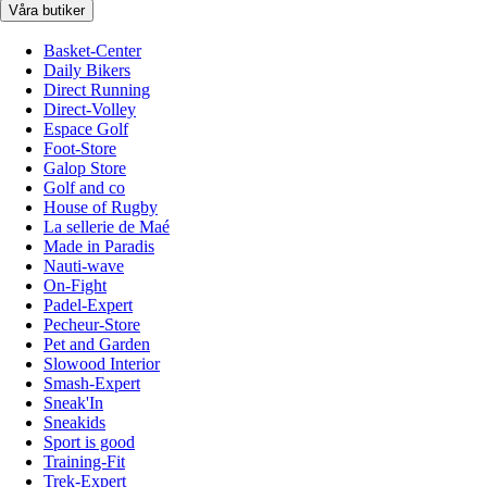
Våra butiker
Basket-Center
Daily Bikers
Direct Running
Direct-Volley
Espace Golf
Foot-Store
Galop Store
Golf and co
House of Rugby
La sellerie de Maé
Made in Paradis
Nauti-wave
On-Fight
Padel-Expert
Pecheur-Store
Pet and Garden
Slowood Interior
Smash-Expert
Sneak'In
Sneakids
Sport is good
Training-Fit
Trek-Expert