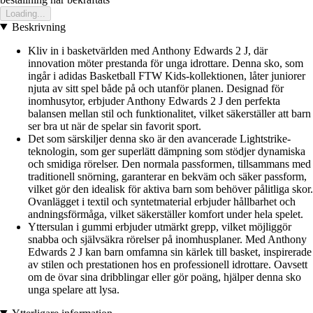
Loading...
Beskrivning
Kliv in i basketvärlden med Anthony Edwards 2 J, där
innovation möter prestanda för unga idrottare. Denna sko, som
ingår i adidas Basketball FTW Kids-kollektionen, låter juniorer
njuta av sitt spel både på och utanför planen. Designad för
inomhusytor, erbjuder Anthony Edwards 2 J den perfekta
balansen mellan stil och funktionalitet, vilket säkerställer att barn
ser bra ut när de spelar sin favorit sport.
Det som särskiljer denna sko är den avancerade Lightstrike-
teknologin, som ger superlätt dämpning som stödjer dynamiska
och smidiga rörelser. Den normala passformen, tillsammans med
traditionell snörning, garanterar en bekväm och säker passform,
vilket gör den idealisk för aktiva barn som behöver pålitliga skor.
Ovanlägget i textil och syntetmaterial erbjuder hållbarhet och
andningsförmåga, vilket säkerställer komfort under hela spelet.
Yttersulan i gummi erbjuder utmärkt grepp, vilket möjliggör
snabba och självsäkra rörelser på inomhusplaner. Med Anthony
Edwards 2 J kan barn omfamna sin kärlek till basket, inspirerade
av stilen och prestationen hos en professionell idrottare. Oavsett
om de övar sina dribblingar eller gör poäng, hjälper denna sko
unga spelare att lysa.