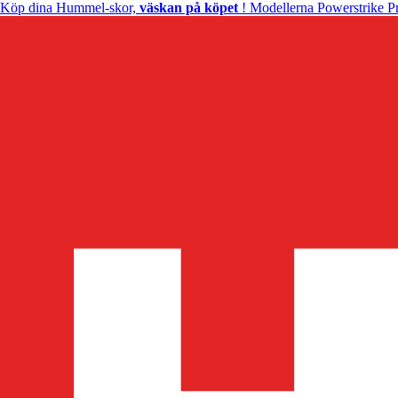
Köp dina Hummel-skor,
väskan på köpet
! Modellerna Powerstrike Pr