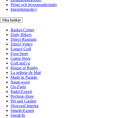
Priser och leveransalternativ
Integritetspolicy
Våra butiker
Basket-Center
Daily Bikers
Direct Running
Direct-Volley
Espace Golf
Foot-Store
Galop Store
Golf and co
House of Rugby
La sellerie de Maé
Made in Paradis
Nauti-wave
On-Fight
Padel-Expert
Pecheur-Store
Pet and Garden
Slowood Interior
Smash-Expert
Sneak'In