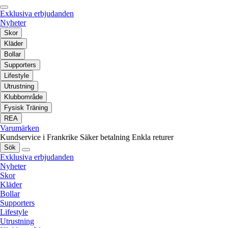
Exklusiva erbjudanden
Nyheter
Skor
Kläder
Bollar
Supporters
Lifestyle
Utrustning
Klubbområde
Fysisk Träning
REA
Varumärken
Kundservice i Frankrike
Säker betalning
Enkla returer
Sök
Exklusiva erbjudanden
Nyheter
Skor
Kläder
Bollar
Supporters
Lifestyle
Utrustning