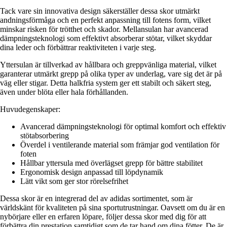
Tack vare sin innovativa design säkerställer dessa skor utmärkt
andningsförmåga och en perfekt anpassning till fotens form, vilket
minskar risken för trötthet och skador. Mellansulan har avancerad
dämpningsteknologi som effektivt absorberar stötar, vilket skyddar
dina leder och förbättrar reaktiviteten i varje steg.
Yttersulan är tillverkad av hållbara och greppvänliga material, vilket
garanterar utmärkt grepp på olika typer av underlag, vare sig det är på
väg eller stigar. Detta halkfria system ger ett stabilt och säkert steg,
även under blöta eller hala förhållanden.
Huvudegenskaper:
Avancerad dämpningsteknologi för optimal komfort och effektiv
stötabsorbering
Överdel i ventilerande material som främjar god ventilation för
foten
Hållbar yttersula med överlägset grepp för bättre stabilitet
Ergonomisk design anpassad till löpdynamik
Lätt vikt som ger stor rörelsefrihet
Dessa skor är en integrerad del av adidas sortimentet, som är
världskänt för kvaliteten på sina sportutrustningar. Oavsett om du är en
nybörjare eller en erfaren löpare, följer dessa skor med dig för att
förbättra din prestation samtidigt som de tar hand om dina fötter. De är