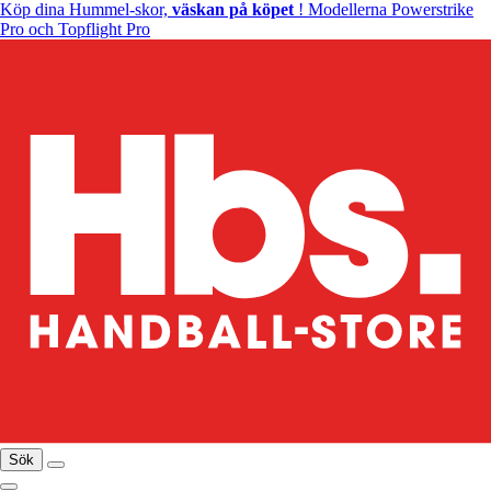
Köp dina Hummel-skor,
väskan på köpet
! Modellerna Powerstrike
Pro och Topflight Pro
Sök