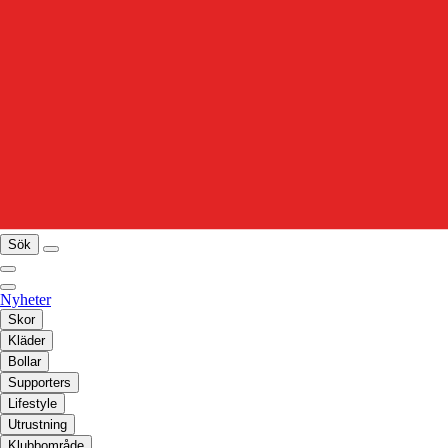
Sök
Nyheter
Skor
Kläder
Bollar
Supporters
Lifestyle
Utrustning
Klubbområde