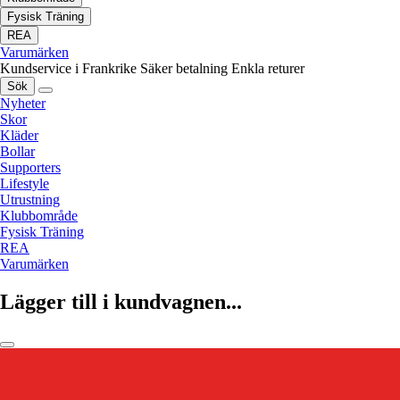
Fysisk Träning
REA
Varumärken
Kundservice i Frankrike
Säker betalning
Enkla returer
Sök
Nyheter
Skor
Kläder
Bollar
Supporters
Lifestyle
Utrustning
Klubbområde
Fysisk Träning
REA
Varumärken
Lägger till i kundvagnen...