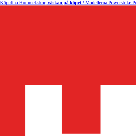
Köp dina Hummel-skor,
väskan på köpet
! Modellerna Powerstrike Pr