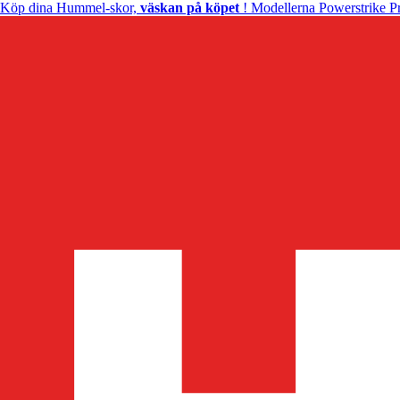
Köp dina Hummel-skor,
väskan på köpet
! Modellerna Powerstrike Pr