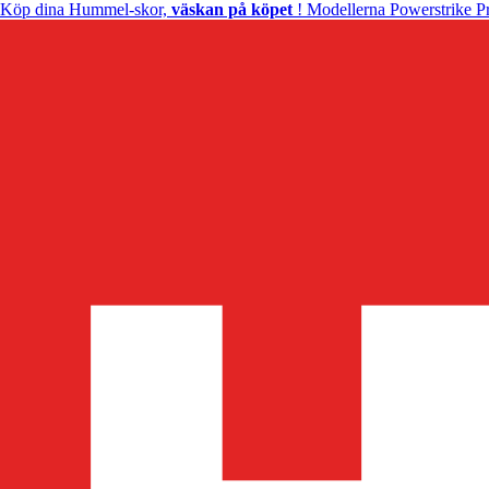
Köp dina Hummel-skor,
väskan på köpet
! Modellerna Powerstrike Pr