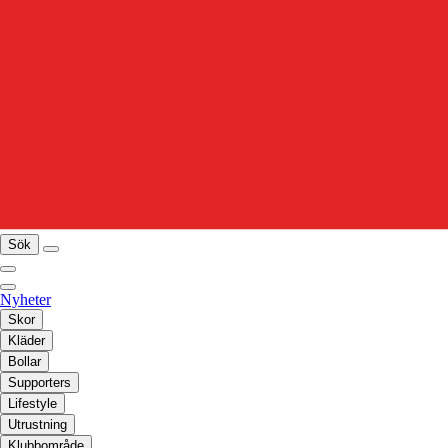
Sök
Nyheter
Skor
Kläder
Bollar
Supporters
Lifestyle
Utrustning
Klubbområde