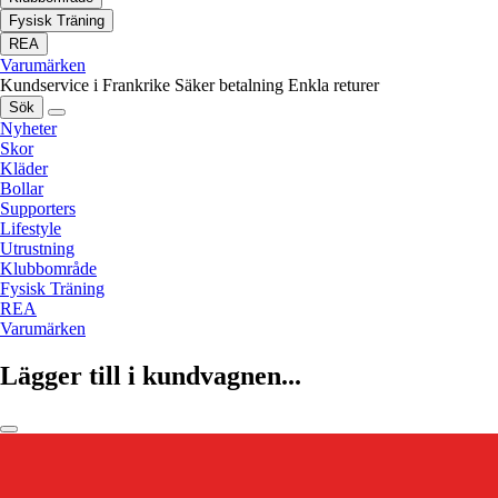
Fysisk Träning
REA
Varumärken
Kundservice i Frankrike
Säker betalning
Enkla returer
Sök
Nyheter
Skor
Kläder
Bollar
Supporters
Lifestyle
Utrustning
Klubbområde
Fysisk Träning
REA
Varumärken
Lägger till i kundvagnen...