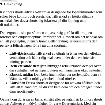
Beskrivning
Kvinnors shorts adidas Adizero är designade för löparentusiaster som
söker både komfort och prestanda. Tillverkad av högkvalitativa
material låter dessa shorts dig fokusera på din löpning utan
distraktioner.
Den ergonomiska passformen anpassar sig perfekt till kroppens
rörelser och erbjuder optimal rörelsefrihet. Oavsett om det handlar om
en lätt joggingtur, intensiv träning eller tävling, är dessa shorts den
perfekta följeslagaren för att nå dina sportmål.
Lättviktsteknik:
Tillverkad av ultralätta tyger ger den effektiv
ventilation och håller dig sval även under de mest intensiva
träningspassen.
Reflekterande detaljer:
Inbyggda reflekterande detaljer ökar
din synlighet vid nattliga löpturer och garanterar ökad säkerhet.
Elastisk midja:
Den bekväma midjan ger perfekt stöd utan att
klämma, vilket möjliggör obehindrad rörelse.
Lättskött:
Dessa shorts är designade för att vara hållbara och
lätta att ta hand om, så du kan bära dem om och om igen under
dina sportäventyr.
Oavsett om du är på en bana, en stig eller på gatan, är kvinnors shorts
adidas Adizero en nödvändighet för varje löparentusiast. Med sin