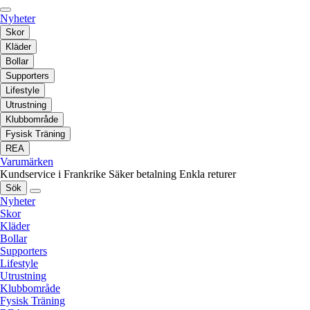
Nyheter
Skor
Kläder
Bollar
Supporters
Lifestyle
Utrustning
Klubbområde
Fysisk Träning
REA
Varumärken
Kundservice i Frankrike
Säker betalning
Enkla returer
Sök
Nyheter
Skor
Kläder
Bollar
Supporters
Lifestyle
Utrustning
Klubbområde
Fysisk Träning