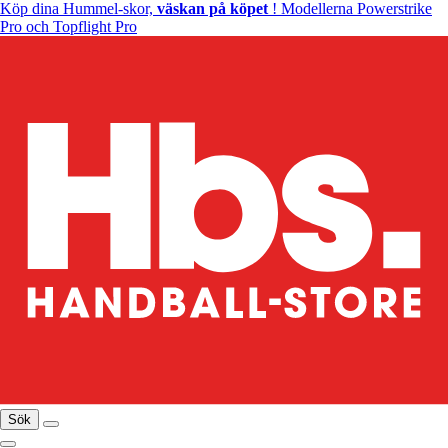
Köp dina Hummel-skor,
väskan på köpet
! Modellerna Powerstrike
Pro och Topflight Pro
Sök