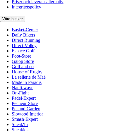
Priser och leveransalternativ
Integritetspolicy
Våra butiker
Basket-Center
Daily Bikers
Direct Running
Direct-Volley
Espace Golf
Foot-Store
Galop Store
Golf and co
House of Rugby
La sellerie de Maé
Made in Paradis
Nauti-wave
On-Fight
Padel-Expert
Pecheur-Store
Pet and Garden
Slowood Interior
Smash-Expert
Sneak'In
Sneakids