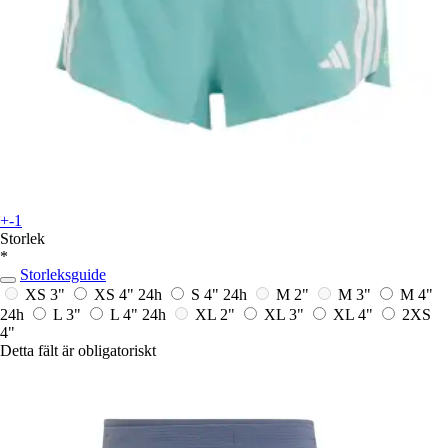
+-1
Storlek
*
Storleksguide
XS 3"
XS 4"
24h
S 4"
24h
M 2"
M 3"
M 4"
24h
L 3"
L 4"
24h
XL 2"
XL 3"
XL 4"
2XS
4"
Detta fält är obligatoriskt