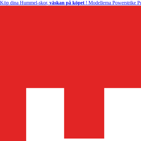
Köp dina Hummel-skor,
väskan på köpet
! Modellerna Powerstrike Pr