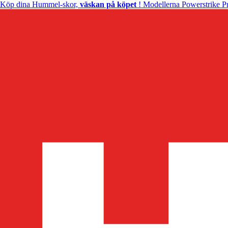
Köp dina Hummel-skor,
väskan på köpet
! Modellerna Powerstrike Pr