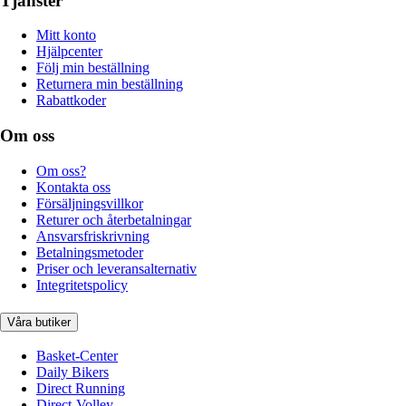
Tjänster
Mitt konto
Hjälpcenter
Följ min beställning
Returnera min beställning
Rabattkoder
Om oss
Om oss?
Kontakta oss
Försäljningsvillkor
Returer och återbetalningar
Ansvarsfriskrivning
Betalningsmetoder
Priser och leveransalternativ
Integritetspolicy
Våra butiker
Basket-Center
Daily Bikers
Direct Running
Direct-Volley