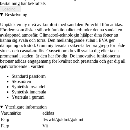
bestallning har bekraftats
Loading...
Beskrivning
Upptäck en ny nivå av komfort med sandalen Purechill från adidas.
För dem som älskar stil och funktionalitet erbjuder denna sandal en
avslappnad atmosfär. Climacool-teknologin hjälper dina fötter att
känna sig svala och torra. Den mellanliggande sulan i EVA ger
dämpning och stöd. Gummiyttersulan säkerställer bra grepp för både
street- och casual-outfits. Oavsett om du vill svalka dig eller ta en
promenad i staden, är den här för dig. De innovativa funktionerna
betonar adidas engagemang för kvalitet och prestanda och ger dig all
självförtroende i världen.
Standard passform
Skosnören
Syntetiskt ovandel
Syntetisk innersula
Yttersula i gummi
Ytterligare information
Varumärke
adidas
Färg
ftwwht/goldmt/goldmt
Färg
Vit