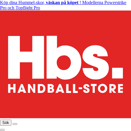
Köp dina Hummel-skor,
väskan på köpet
! Modellerna Powerstrike
Pro och Topflight Pro
Sök