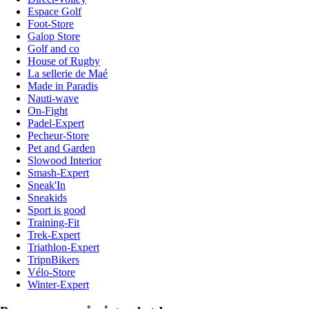
Espace Golf
Foot-Store
Galop Store
Golf and co
House of Rugby
La sellerie de Maé
Made in Paradis
Nauti-wave
On-Fight
Padel-Expert
Pecheur-Store
Pet and Garden
Slowood Interior
Smash-Expert
Sneak'In
Sneakids
Sport is good
Training-Fit
Trek-Expert
Triathlon-Expert
TripnBikers
Vélo-Store
Winter-Expert