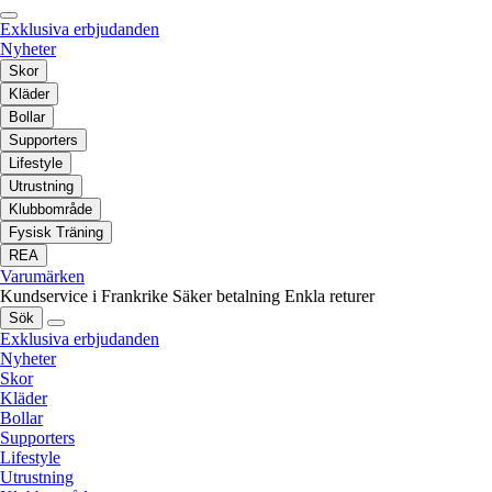
Exklusiva erbjudanden
Nyheter
Skor
Kläder
Bollar
Supporters
Lifestyle
Utrustning
Klubbområde
Fysisk Träning
REA
Varumärken
Kundservice i Frankrike
Säker betalning
Enkla returer
Sök
Exklusiva erbjudanden
Nyheter
Skor
Kläder
Bollar
Supporters
Lifestyle
Utrustning