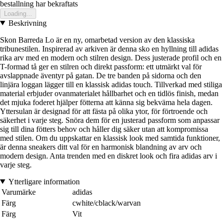
bestallning har bekraftats
Loading...
Beskrivning
Skon Barreda Lo är en ny, omarbetad version av den klassiska
tribunestilen. Inspirerad av arkiven är denna sko en hyllning till adidas
rika arv med en modern och stilren design. Dess justerade profil och en
T-formad tå ger en stilren och direkt passform: ett utmärkt val för
avslappnade äventyr på gatan. De tre banden på sidorna och den
linjära loggan lägger till en klassisk adidas touch. Tillverkad med stiliga
material erbjuder ovanmaterialet hållbarhet och en tidlös finish, medan
det mjuka foderet hjälper fötterna att känna sig bekväma hela dagen.
Yttersulan är designad för att fästa på olika ytor, för förtroende och
säkerhet i varje steg. Snöra dem för en justerad passform som anpassar
sig till dina fötters behov och håller dig säker utan att kompromissa
med stilen. Om du uppskattar en klassisk look med samtida funktioner,
är denna sneakers ditt val för en harmonisk blandning av arv och
modern design. Anta trenden med en diskret look och fira adidas arv i
varje steg.
Ytterligare information
Varumärke
adidas
Färg
cwhite/cblack/warvan
Färg
Vit