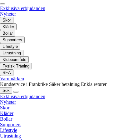
Exklusiva erbjudanden
Nyheter
Skor
Kläder
Bollar
Supporters
Lifestyle
Utrustning
Klubbområde
Fysisk Träning
REA
Varumärken
Kundservice i Frankrike
Säker betalning
Enkla returer
Sök
Exklusiva erbjudanden
Nyheter
Skor
Kläder
Bollar
Supporters
Lifestyle
Utrustning