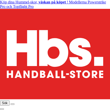
Köp dina Hummel-skor,
väskan på köpet
! Modellerna Powerstrike
Pro och Topflight Pro
Sök