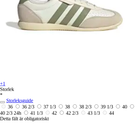
+1
Storlek
*
Storleksguide
36
36 2/3
37 1/3
38
38 2/3
39 1/3
40
40 2/3
24h
41 1/3
42
42 2/3
43 1/3
44
Detta fält är obligatoriskt