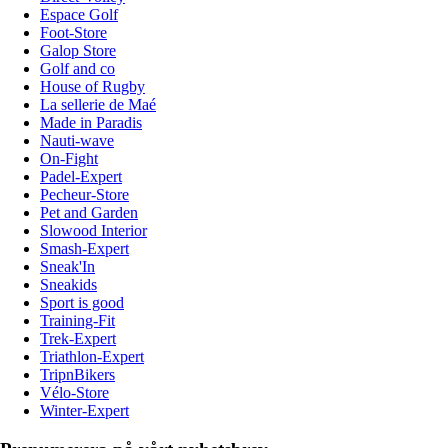
Espace Golf
Foot-Store
Galop Store
Golf and co
House of Rugby
La sellerie de Maé
Made in Paradis
Nauti-wave
On-Fight
Padel-Expert
Pecheur-Store
Pet and Garden
Slowood Interior
Smash-Expert
Sneak'In
Sneakids
Sport is good
Training-Fit
Trek-Expert
Triathlon-Expert
TripnBikers
Vélo-Store
Winter-Expert