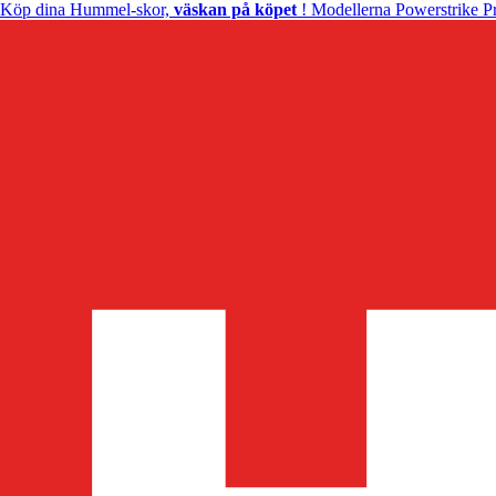
Köp dina Hummel-skor,
väskan på köpet
! Modellerna Powerstrike Pr