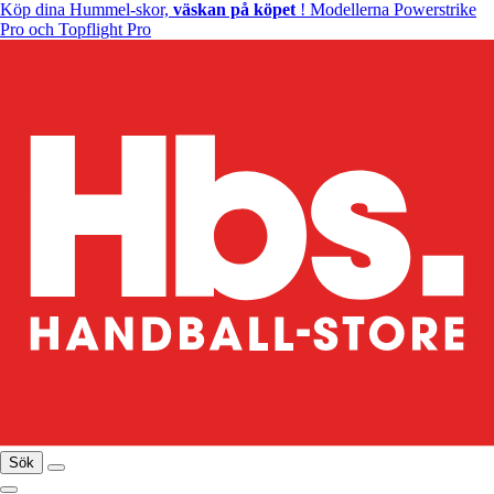
Köp dina Hummel-skor,
väskan på köpet
! Modellerna Powerstrike
Pro och Topflight Pro
Sök