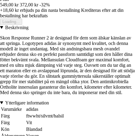
549,00 kr
372,00 kr
-32%
+18,60 kr
erbjuds pa din nasta bestallning
Krediteras efter att din
bestallning har bekraftats
Loading...
Beskrivning
Skon Response Runner 2 är designad för dem som älskar känslan av
att springa. Logotypen adidas är synonymt med kvalitet, och denna
modell är inget undantag. Med sin andningsbara mesh ovandel
erbjuder denna sko en perfekt passform samtidigt som den håller dina
fötter bekvämt svala. Mellansulan Cloudfoam ger maximal komfort,
med en ultra mjuk dämpning vid varje steg. Oavsett om du tar dig an
ett maraton eller en avslappnad löprunda, är den designad för att stödja
varje rörelse du gör. En slitstark gummiyttersula säkerställer optimalt
grepp för mer stabilitet på en mängd olika ytor. Den antimikrobiella
Ortholite innersulan garanterar din komfort, kilometer efter kilometer.
Med denna sko springer du inte bara, du imponerar med din stil.
Ytterligare information
Varumärke
adidas
Färg
ftwwht/silvmt/halsil
Färg
Vit
Kön
Blandad
Åldersgrupp
Vuxen