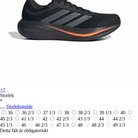
+7
Storlek
*
Storleksguide
36
36 2/3
37 1/3
38
38 2/3
39 1/3
40
40 2/3
41 1/3
42
42 2/3
43 1/3
44
44 2/3
45 1/3
46
46 2/3
47 1/3
48
48 2/3
49 1/3
Detta fält är obligatoriskt