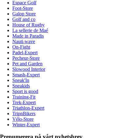
Espace Golf
Foot-Store
Galop Store
Golf and co
House of Rugby
La sellerie de Maé
Made in Paradis
Nauti-wave
On-Fight
Padel-Expert
Pecheur-Store
Pet and Garden
Slowood Interior
Smash-Expert
Sneak'In
Sneakids
Sport is good
Training-Fit
Trek-Expert
Triathlon-Expert
TripnBikers
Vélo-Store
Winter-Expert
Prenumerera på vårt nyhetsbrev