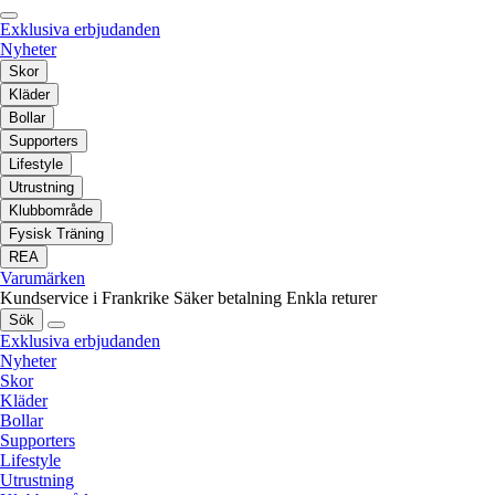
Exklusiva erbjudanden
Nyheter
Skor
Kläder
Bollar
Supporters
Lifestyle
Utrustning
Klubbområde
Fysisk Träning
REA
Varumärken
Kundservice i Frankrike
Säker betalning
Enkla returer
Sök
Exklusiva erbjudanden
Nyheter
Skor
Kläder
Bollar
Supporters
Lifestyle
Utrustning