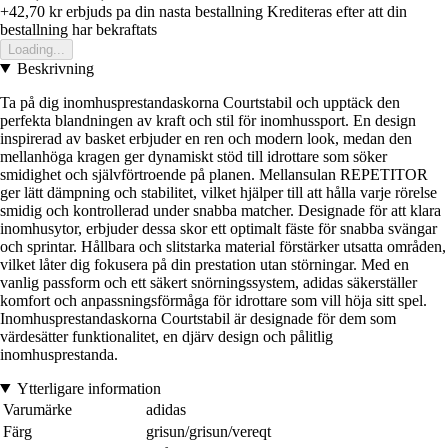
+42,70 kr
erbjuds pa din nasta bestallning
Krediteras efter att din
bestallning har bekraftats
Loading...
Beskrivning
Ta på dig inomhusprestandaskorna Courtstabil och upptäck den
perfekta blandningen av kraft och stil för inomhussport. En design
inspirerad av basket erbjuder en ren och modern look, medan den
mellanhöga kragen ger dynamiskt stöd till idrottare som söker
smidighet och självförtroende på planen. Mellansulan REPETITOR
ger lätt dämpning och stabilitet, vilket hjälper till att hålla varje rörelse
smidig och kontrollerad under snabba matcher. Designade för att klara
inomhusytor, erbjuder dessa skor ett optimalt fäste för snabba svängar
och sprintar. Hållbara och slitstarka material förstärker utsatta områden,
vilket låter dig fokusera på din prestation utan störningar. Med en
vanlig passform och ett säkert snörningssystem, adidas säkerställer
komfort och anpassningsförmåga för idrottare som vill höja sitt spel.
Inomhusprestandaskorna Courtstabil är designade för dem som
värdesätter funktionalitet, en djärv design och pålitlig
inomhusprestanda.
Ytterligare information
Varumärke
adidas
Färg
grisun/grisun/vereqt