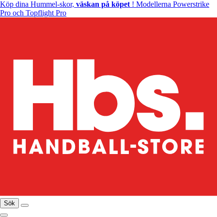
Köp dina Hummel-skor,
väskan på köpet
! Modellerna Powerstrike
Pro och Topflight Pro
Sök