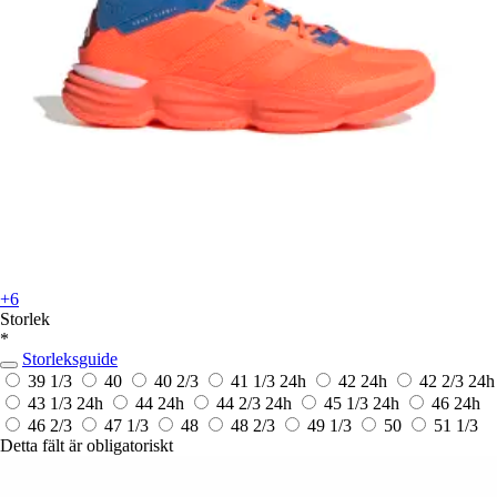
+6
Storlek
*
Storleksguide
39 1/3
40
40 2/3
41 1/3
24h
42
24h
42 2/3
24h
43 1/3
24h
44
24h
44 2/3
24h
45 1/3
24h
46
24h
46 2/3
47 1/3
48
48 2/3
49 1/3
50
51 1/3
Detta fält är obligatoriskt