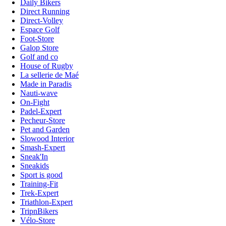
Daily Bikers
Direct Running
Direct-Volley
Espace Golf
Foot-Store
Galop Store
Golf and co
House of Rugby
La sellerie de Maé
Made in Paradis
Nauti-wave
On-Fight
Padel-Expert
Pecheur-Store
Pet and Garden
Slowood Interior
Smash-Expert
Sneak'In
Sneakids
Sport is good
Training-Fit
Trek-Expert
Triathlon-Expert
TripnBikers
Vélo-Store