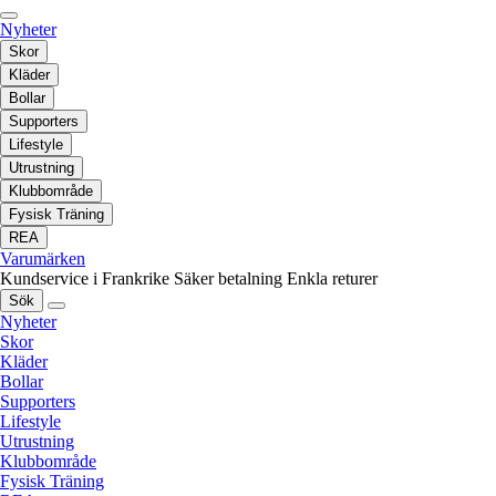
Nyheter
Skor
Kläder
Bollar
Supporters
Lifestyle
Utrustning
Klubbområde
Fysisk Träning
REA
Varumärken
Kundservice i Frankrike
Säker betalning
Enkla returer
Sök
Nyheter
Skor
Kläder
Bollar
Supporters
Lifestyle
Utrustning
Klubbområde
Fysisk Träning