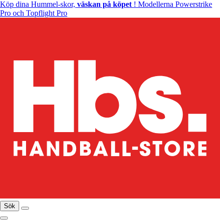
Köp dina Hummel-skor,
väskan på köpet
! Modellerna Powerstrike
Pro och Topflight Pro
Sök