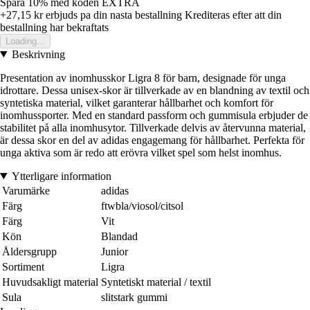
Spara 10%
med koden
EXTRA
+27,15 kr
erbjuds pa din nasta bestallning
Krediteras efter att din
bestallning har bekraftats
Loading...
Beskrivning
Presentation av inomhusskor Ligra 8 för barn, designade för unga
idrottare. Dessa unisex-skor är tillverkade av en blandning av textil och
syntetiska material, vilket garanterar hållbarhet och komfort för
inomhussporter. Med en standard passform och gummisula erbjuder de
stabilitet på alla inomhusytor. Tillverkade delvis av återvunna material,
är dessa skor en del av adidas engagemang för hållbarhet. Perfekta för
unga aktiva som är redo att erövra vilket spel som helst inomhus.
Ytterligare information
Varumärke
adidas
Färg
ftwbla/viosol/citsol
Färg
Vit
Kön
Blandad
Åldersgrupp
Junior
Sortiment
Ligra
Huvudsakligt material
Syntetiskt material / textil
Sula
slitstark gummi