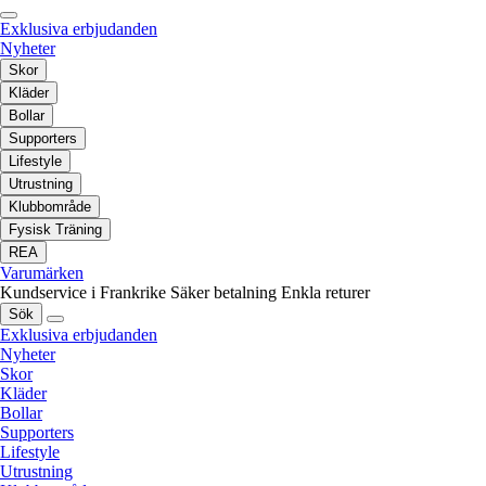
Exklusiva erbjudanden
Nyheter
Skor
Kläder
Bollar
Supporters
Lifestyle
Utrustning
Klubbområde
Fysisk Träning
REA
Varumärken
Kundservice i Frankrike
Säker betalning
Enkla returer
Sök
Exklusiva erbjudanden
Nyheter
Skor
Kläder
Bollar
Supporters
Lifestyle
Utrustning