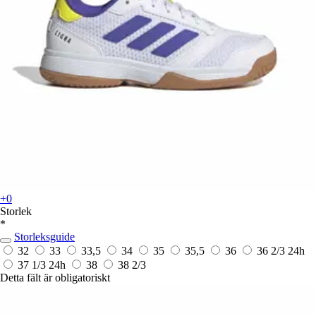
+0
Storlek
*
Storleksguide
32
33
33,5
34
35
35,5
36
36 2/3
24h
37 1/3
24h
38
38 2/3
Detta fält är obligatoriskt