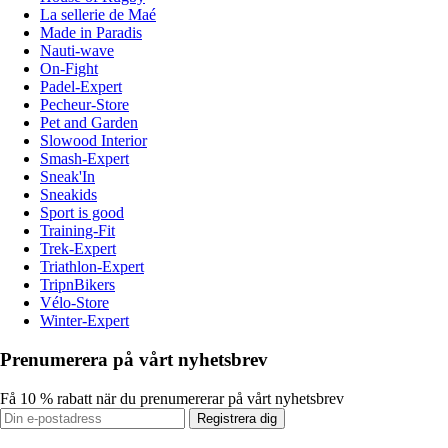
La sellerie de Maé
Made in Paradis
Nauti-wave
On-Fight
Padel-Expert
Pecheur-Store
Pet and Garden
Slowood Interior
Smash-Expert
Sneak'In
Sneakids
Sport is good
Training-Fit
Trek-Expert
Triathlon-Expert
TripnBikers
Vélo-Store
Winter-Expert
Prenumerera på vårt nyhetsbrev
Få 10 % rabatt när du prenumererar på vårt nyhetsbrev
Registrera dig