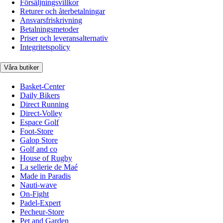
Försäljningsvillkor
Returer och återbetalningar
Ansvarsfriskrivning
Betalningsmetoder
Priser och leveransalternativ
Integritetspolicy
Våra butiker
Basket-Center
Daily Bikers
Direct Running
Direct-Volley
Espace Golf
Foot-Store
Galop Store
Golf and co
House of Rugby
La sellerie de Maé
Made in Paradis
Nauti-wave
On-Fight
Padel-Expert
Pecheur-Store
Pet and Garden