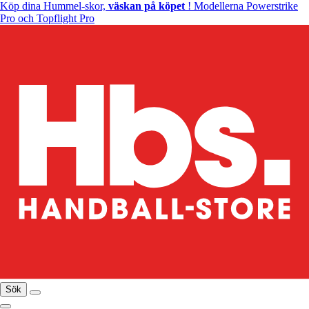
Köp dina Hummel-skor,
väskan på köpet
! Modellerna Powerstrike
Pro och Topflight Pro
Sök