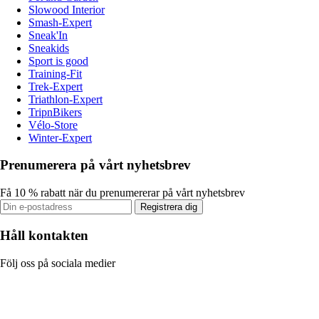
Slowood Interior
Smash-Expert
Sneak'In
Sneakids
Sport is good
Training-Fit
Trek-Expert
Triathlon-Expert
TripnBikers
Vélo-Store
Winter-Expert
Prenumerera på vårt nyhetsbrev
Få 10 % rabatt när du prenumererar på vårt nyhetsbrev
Registrera dig
Håll kontakten
Följ oss på sociala medier