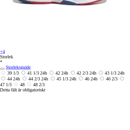
+4
Storlek
*
Storleksguide
39 1/3
41 1/3
24h
42
24h
42 2/3
24h
43 1/3
24h
44
24h
44 2/3
24h
45 1/3
24h
46
24h
46 2/3
47 1/3
48
48 2/3
Detta fält är obligatoriskt