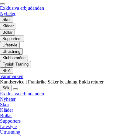
Exklusiva erbjudanden
Nyheter
Skor
Kläder
Bollar
Supporters
Lifestyle
Utrustning
Klubbområde
Fysisk Träning
REA
Varumärken
Kundservice i Frankrike
Säker betalning
Enkla returer
Sök
Exklusiva erbjudanden
Nyheter
Skor
Kläder
Bollar
Supporters
Lifestyle
Utrustning