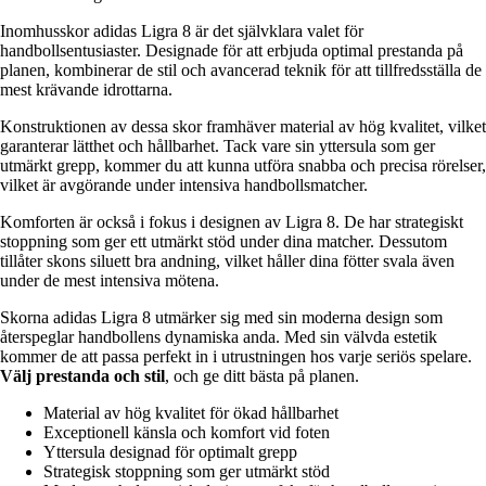
Inomhusskor adidas Ligra 8 är det självklara valet för
handbollsentusiaster. Designade för att erbjuda optimal prestanda på
planen, kombinerar de stil och avancerad teknik för att tillfredsställa de
mest krävande idrottarna.
Konstruktionen av dessa skor framhäver material av hög kvalitet, vilket
garanterar lätthet och hållbarhet. Tack vare sin yttersula som ger
utmärkt grepp, kommer du att kunna utföra snabba och precisa rörelser,
vilket är avgörande under intensiva handbollsmatcher.
Komforten är också i fokus i designen av Ligra 8. De har strategiskt
stoppning som ger ett utmärkt stöd under dina matcher. Dessutom
tillåter skons siluett bra andning, vilket håller dina fötter svala även
under de mest intensiva mötena.
Skorna adidas Ligra 8 utmärker sig med sin moderna design som
återspeglar handbollens dynamiska anda. Med sin välvda estetik
kommer de att passa perfekt in i utrustningen hos varje seriös spelare.
Välj prestanda och stil
, och ge ditt bästa på planen.
Material av hög kvalitet för ökad hållbarhet
Exceptionell känsla och komfort vid foten
Yttersula designad för optimalt grepp
Strategisk stoppning som ger utmärkt stöd