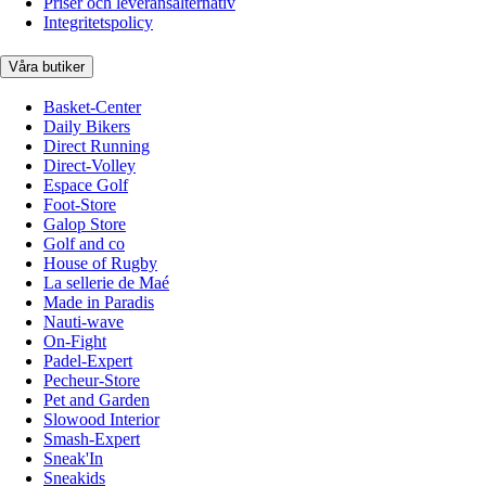
Priser och leveransalternativ
Integritetspolicy
Våra butiker
Basket-Center
Daily Bikers
Direct Running
Direct-Volley
Espace Golf
Foot-Store
Galop Store
Golf and co
House of Rugby
La sellerie de Maé
Made in Paradis
Nauti-wave
On-Fight
Padel-Expert
Pecheur-Store
Pet and Garden
Slowood Interior
Smash-Expert
Sneak'In
Sneakids