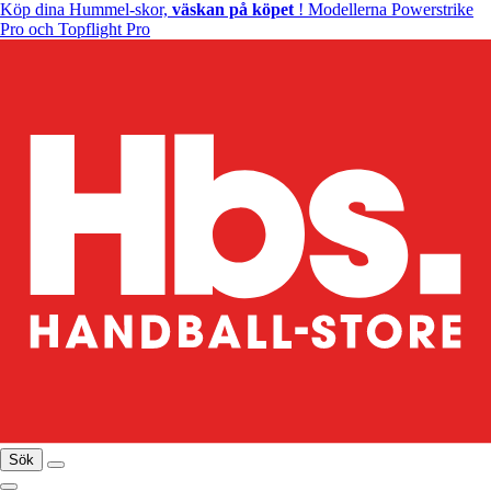
Köp dina Hummel-skor,
väskan på köpet
! Modellerna Powerstrike
Pro och Topflight Pro
Sök