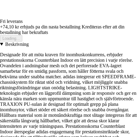
Fri leverans
+74,10 kr
erbjuds pa din nasta bestallning
Krediteras efter att din
bestallning har bekraftats
Loading...
Beskrivning
Designade för att möta kraven för inomhuskonkurrens, erbjuder
prestationsskorna Counterblast Indoor en lätt precision i varje rörelse.
Ovandelen i andningsbar mesh och det perforerade EVA-lagret
samarbetar för en smidig passform, som håller fötterna svala och
bekväma under snabba matcher. adidas integrerar ett SPEEDFRAME-
chassiskystem för riktat stöd och vridning, vilket möjliggör snabba
riktningsförändringar utan onödig belastning. LIGHTSTRIKE-
teknologin erbjuder en lågprofil dämpning som är responsiv och ger en
känsla nära marken som uppmuntrar till hastighet och självförtroende.
TRAXION PU-sulan är designad för optimalt grepp på plana
inomhusytor, vilket stöder ett säkert rörelse och snabba övergångar.
Hållbara material som är motståndskraftiga mot slitage integreras för att
säkerställa långvarig hållbarhet, vilket gör att dessa skor klarar
intensiteten av varje träningspass. Prestationsskorna Counterblast
Indoor återspeglar adidas engagemang för prestationsinriktade skor,