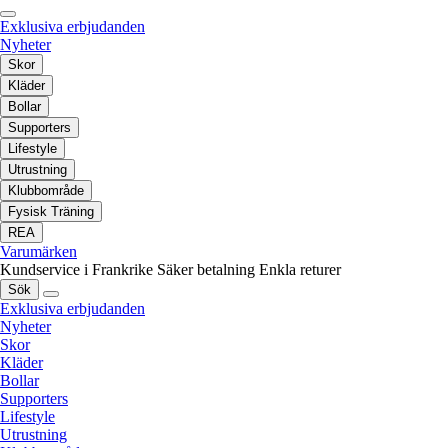
Exklusiva erbjudanden
Nyheter
Skor
Kläder
Bollar
Supporters
Lifestyle
Utrustning
Klubbområde
Fysisk Träning
REA
Varumärken
Kundservice i Frankrike
Säker betalning
Enkla returer
Sök
Exklusiva erbjudanden
Nyheter
Skor
Kläder
Bollar
Supporters
Lifestyle
Utrustning