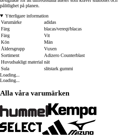
designade för att tillfredsställa atleter som kräver snabbhet och
pålitlighet på planen.
Ytterligare information
Varumärke
adidas
Färg
blacas/vereqt/blacas
Färg
Vit
Kön
Män
Åldersgrupp
Vuxen
Sortiment
Adizero Counterblast
Huvudsakligt material
nät
Sula
slitstark gummi
Loading...
Loading...
Alla våra varumärken