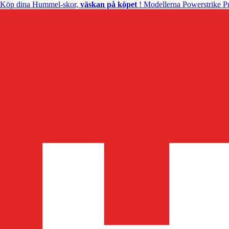
Köp dina Hummel-skor,
väskan på köpet
! Modellerna Powerstrike Pr