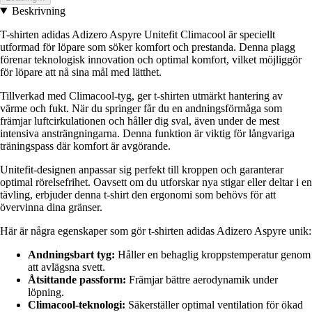
Beskrivning
T-shirten adidas Adizero Aspyre Unitefit Climacool är speciellt
utformad för löpare som söker komfort och prestanda. Denna plagg
förenar teknologisk innovation och optimal komfort, vilket möjliggör
för löpare att nå sina mål med lätthet.
Tillverkad med Climacool-tyg, ger t-shirten utmärkt hantering av
värme och fukt. När du springer får du en andningsförmåga som
främjar luftcirkulationen och håller dig sval, även under de mest
intensiva ansträngningarna. Denna funktion är viktig för långvariga
träningspass där komfort är avgörande.
Unitefit-designen anpassar sig perfekt till kroppen och garanterar
optimal rörelsefrihet. Oavsett om du utforskar nya stigar eller deltar i en
tävling, erbjuder denna t-shirt den ergonomi som behövs för att
övervinna dina gränser.
Här är några egenskaper som gör t-shirten adidas Adizero Aspyre unik:
Andningsbart tyg:
Håller en behaglig kroppstemperatur genom
att avlägsna svett.
Åtsittande passform:
Främjar bättre aerodynamik under
löpning.
Climacool-teknologi:
Säkerställer optimal ventilation för ökad