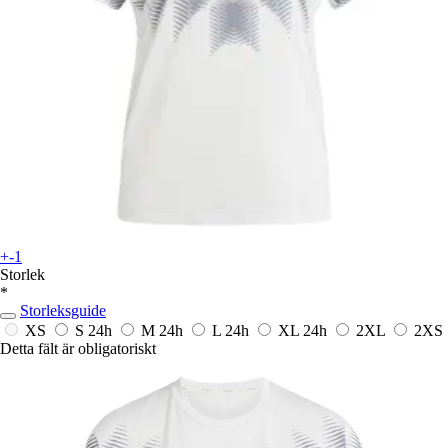
+-1
Storlek
*
Storleksguide
XS
S
24h
M
24h
L
24h
XL
24h
2XL
2XS
Detta fält är obligatoriskt