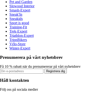
Pet and Garden
Slowood Interior
Smash-Expert
Sneak'In
Sneakids
Sport is good
Training-Fit
Trek-Expert
Triathlon-Expert
TripnBikers
Vélo-Store
Winter-Expert
Prenumerera på vårt nyhetsbrev
Få 10 % rabatt när du prenumererar på vårt nyhetsbrev
Registrera dig
Håll kontakten
Följ oss på sociala medier