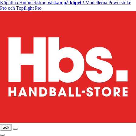
Köp dina Hummel-skor,
väskan på köpet
! Modellerna Powerstrike
Pro och Topflight Pro
Sök