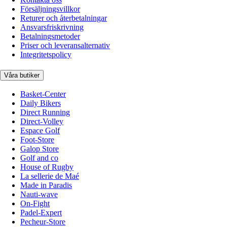
Försäljningsvillkor
Returer och återbetalningar
Ansvarsfriskrivning
Betalningsmetoder
Priser och leveransalternativ
Integritetspolicy
Våra butiker
Basket-Center
Daily Bikers
Direct Running
Direct-Volley
Espace Golf
Foot-Store
Galop Store
Golf and co
House of Rugby
La sellerie de Maé
Made in Paradis
Nauti-wave
On-Fight
Padel-Expert
Pecheur-Store