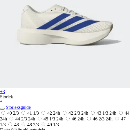
+3
Storlek
*
Storleksguide
40 2/3
41 1/3
42
24h
42 2/3
24h
43 1/3
24h
44
24h
44 2/3
24h
45 1/3
24h
46
24h
46 2/3
24h
47
1/3
48
48 2/3
49 1/3
Detta fält är obligatoriskt