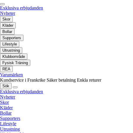
Exklusiva erbjudanden
Nyheter
Skor
Kläder
Bollar
Supporters
Lifestyle
Utrustning
Klubbområde
Fysisk Träning
REA
Varumärken
Kundservice i Frankrike
Säker betalning
Enkla returer
Sök
Exklusiva erbjudanden
Nyheter
Skor
Kläder
Bollar
Supporters
Lifestyle
Utrustning