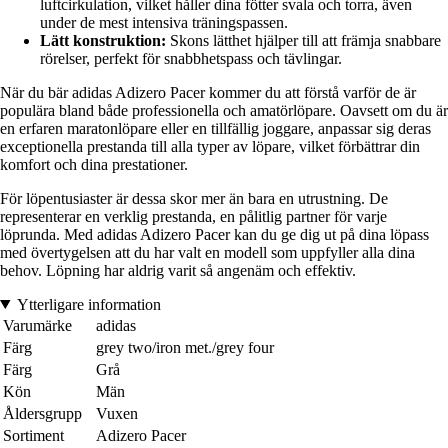
luftcirkulation, vilket håller dina fötter svala och torra, även
under de mest intensiva träningspassen.
Lätt konstruktion:
Skons lätthet hjälper till att främja snabbare
rörelser, perfekt för snabbhetspass och tävlingar.
När du bär adidas Adizero Pacer kommer du att förstå varför de är
populära bland både professionella och amatörlöpare. Oavsett om du är
en erfaren maratonlöpare eller en tillfällig joggare, anpassar sig deras
exceptionella prestanda till alla typer av löpare, vilket förbättrar din
komfort och dina prestationer.
För löpentusiaster är dessa skor mer än bara en utrustning. De
representerar en verklig prestanda, en pålitlig partner för varje
löprunda. Med adidas Adizero Pacer kan du ge dig ut på dina löpass
med övertygelsen att du har valt en modell som uppfyller alla dina
behov. Löpning har aldrig varit så angenäm och effektiv.
Ytterligare information
Varumärke
adidas
Färg
grey two/iron met./grey four
Färg
Grå
Kön
Män
Åldersgrupp
Vuxen
Sortiment
Adizero Pacer