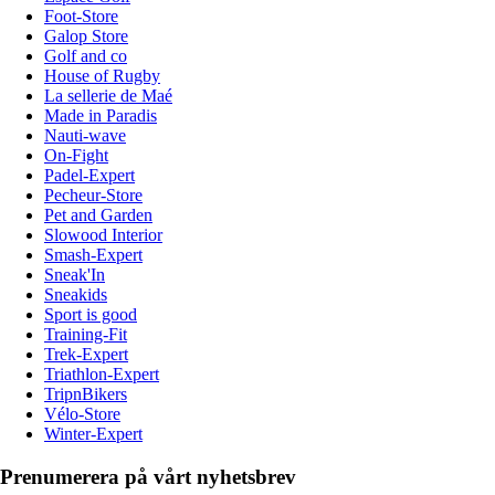
Foot-Store
Galop Store
Golf and co
House of Rugby
La sellerie de Maé
Made in Paradis
Nauti-wave
On-Fight
Padel-Expert
Pecheur-Store
Pet and Garden
Slowood Interior
Smash-Expert
Sneak'In
Sneakids
Sport is good
Training-Fit
Trek-Expert
Triathlon-Expert
TripnBikers
Vélo-Store
Winter-Expert
Prenumerera på vårt nyhetsbrev