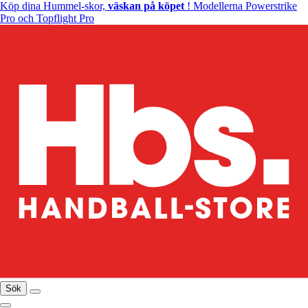
Köp dina Hummel-skor,
väskan på köpet
! Modellerna Powerstrike
Pro och Topflight Pro
Sök