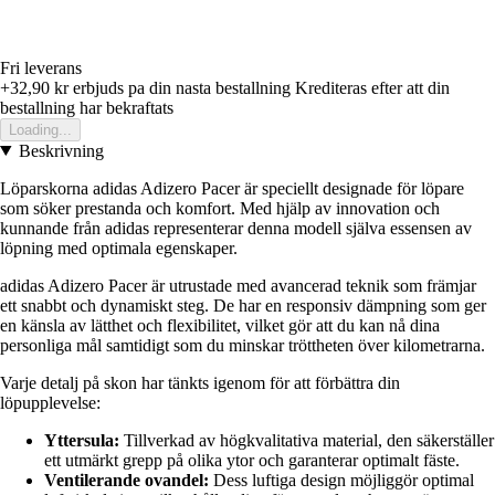
Fri leverans
+32,90 kr
erbjuds pa din nasta bestallning
Krediteras efter att din
bestallning har bekraftats
Loading...
Beskrivning
Löparskorna adidas Adizero Pacer är speciellt designade för löpare
som söker prestanda och komfort. Med hjälp av innovation och
kunnande från adidas representerar denna modell själva essensen av
löpning med optimala egenskaper.
adidas Adizero Pacer är utrustade med avancerad teknik som främjar
ett snabbt och dynamiskt steg. De har en responsiv dämpning som ger
en känsla av lätthet och flexibilitet, vilket gör att du kan nå dina
personliga mål samtidigt som du minskar tröttheten över kilometrarna.
Varje detalj på skon har tänkts igenom för att förbättra din
löpupplevelse:
Yttersula:
Tillverkad av högkvalitativa material, den säkerställer
ett utmärkt grepp på olika ytor och garanterar optimalt fäste.
Ventilerande ovandel:
Dess luftiga design möjliggör optimal