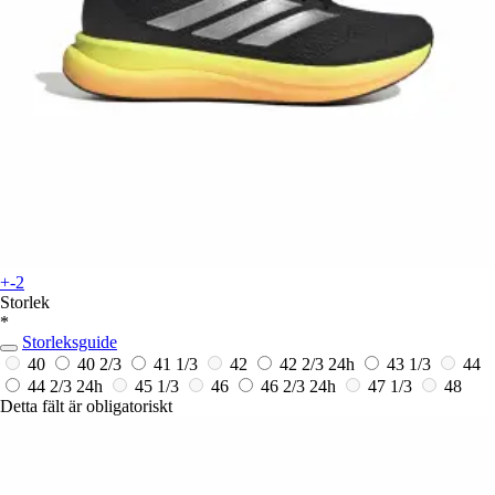
+-2
Storlek
*
Storleksguide
40
40 2/3
41 1/3
42
42 2/3
24h
43 1/3
44
44 2/3
24h
45 1/3
46
46 2/3
24h
47 1/3
48
Detta fält är obligatoriskt