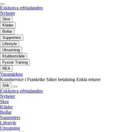
Exklusiva erbjudanden
Nyheter
Skor
Kläder
Bollar
Supporters
Lifestyle
Utrustning
Klubbområde
Fysisk Träning
REA
Varumärken
Kundservice i Frankrike
Säker betalning
Enkla returer
Sök
Exklusiva erbjudanden
Nyheter
Skor
Kläder
Bollar
Supporters
Lifestyle
Utrustning