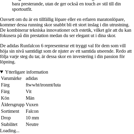
bara presterande, utan de ger också en touch av stil till din
sportoutfit.
Oavsett om du är en tillfällig löpare eller en erfaren maratonlöpare,
kommer dessa running skor snabbt bli ett stort inslag i din utrustning.
De kombinerar tekniska innovationer och estetik, vilket gör att du kan
fokusera på din prestation medan du ser elegant ut i dina skor.
De adidas Runfalcon 6 representerar ett tryggt val för dem som vill
höja sin nivå samtidigt som de njuter av ett samtida utseende. Redo att
följa varje steg du tar, är dessa skor en investering i din passion för
löpning.
Ytterligare information
Varumärke
adidas
Färg
ftwwht/ironmt/luta
Färg
Vit
Kön
Män
Åldersgrupp
Vuxen
Sortiment
Falcon
Drop
10 mm
Stabilitet
Neutre
Loading...