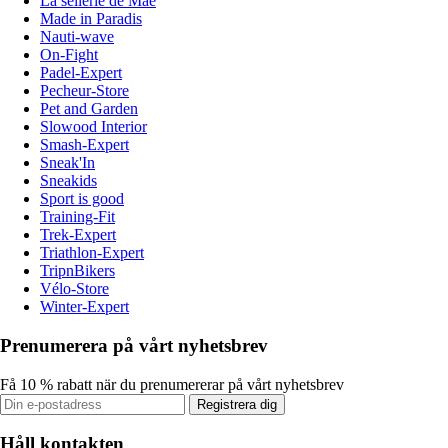
La sellerie de Maé
Made in Paradis
Nauti-wave
On-Fight
Padel-Expert
Pecheur-Store
Pet and Garden
Slowood Interior
Smash-Expert
Sneak'In
Sneakids
Sport is good
Training-Fit
Trek-Expert
Triathlon-Expert
TripnBikers
Vélo-Store
Winter-Expert
Prenumerera på vårt nyhetsbrev
Få 10 % rabatt när du prenumererar på vårt nyhetsbrev
Registrera dig
Håll kontakten