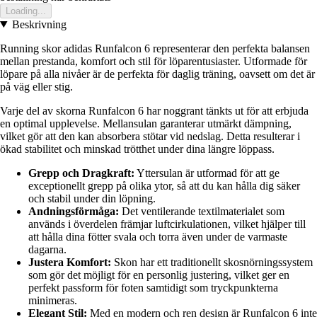
Loading...
Beskrivning
Running skor adidas Runfalcon 6 representerar den perfekta balansen
mellan prestanda, komfort och stil för löparentusiaster. Utformade för
löpare på alla nivåer är de perfekta för daglig träning, oavsett om det är
på väg eller stig.
Varje del av skorna Runfalcon 6 har noggrant tänkts ut för att erbjuda
en optimal upplevelse. Mellansulan garanterar utmärkt dämpning,
vilket gör att den kan absorbera stötar vid nedslag. Detta resulterar i
ökad stabilitet och minskad trötthet under dina längre löppass.
Grepp och Dragkraft:
Yttersulan är utformad för att ge
exceptionellt grepp på olika ytor, så att du kan hålla dig säker
och stabil under din löpning.
Andningsförmåga:
Det ventilerande textilmaterialet som
används i överdelen främjar luftcirkulationen, vilket hjälper till
att hålla dina fötter svala och torra även under de varmaste
dagarna.
Justera Komfort:
Skon har ett traditionellt skosnörningssystem
som gör det möjligt för en personlig justering, vilket ger en
perfekt passform för foten samtidigt som tryckpunkterna
minimeras.
Elegant Stil:
Med en modern och ren design är Runfalcon 6 inte