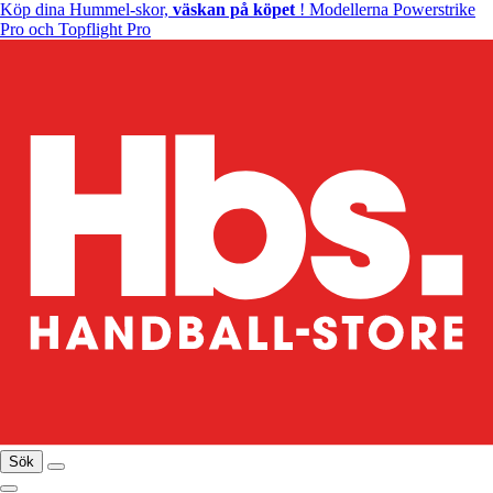
Köp dina Hummel-skor,
väskan på köpet
! Modellerna Powerstrike
Pro och Topflight Pro
Sök