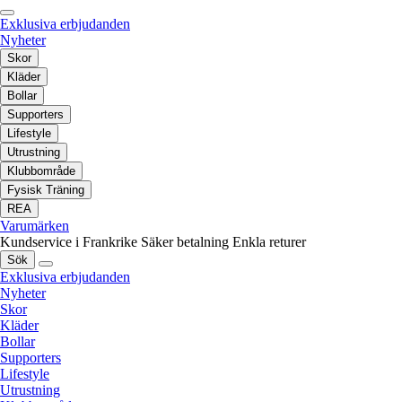
Exklusiva erbjudanden
Nyheter
Skor
Kläder
Bollar
Supporters
Lifestyle
Utrustning
Klubbområde
Fysisk Träning
REA
Varumärken
Kundservice i Frankrike
Säker betalning
Enkla returer
Sök
Exklusiva erbjudanden
Nyheter
Skor
Kläder
Bollar
Supporters
Lifestyle
Utrustning