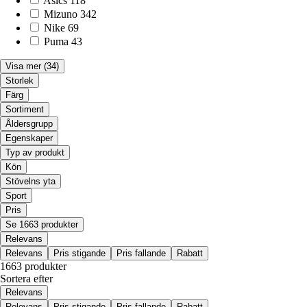
Asics
118
Mizuno
342
Nike
69
Puma
43
Visa mer
(34)
Storlek
Färg
Sortiment
Åldersgrupp
Egenskaper
Typ av produkt
Kön
Stövelns yta
Sport
Pris
Se 1663 produkter
Relevans
Relevans
Pris stigande
Pris fallande
Rabatt
1663 produkter
Sortera efter
Relevans
Relevans
Pris stigande
Pris fallande
Rabatt