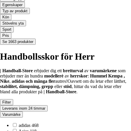
Egenskaper
Typ av produkt
Kön
Stövelns yta
Sport
Pris
Se 1663 produkter
Handbollsskor för Herr
| Handball-Store
erbjuder dig ett
brett
urval
av
varumärken
e
som
erbjuder mer än hundra
modeller
è
av
herrskor
:
Hummel
Kempa
,
Nike
,
adidas
och många fler
autres!Oavsett om du letar efter lätthet,
stabilitet, dämpning, grepp
eller
stöd
, hittar du vad du letar efter
bland alla produkter på
| Handball-Store
.
Filter
Leverans inom 24 timmar
Varumärke
adidas
468