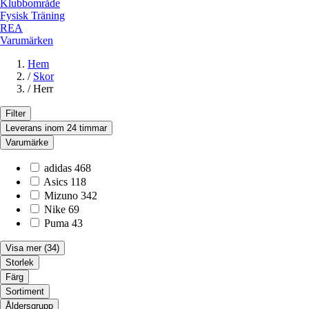
Klubbområde
Fysisk Träning
REA
Varumärken
Hem
/
Skor
/
Herr
Filter
Leverans inom 24 timmar
Varumärke
adidas
468
Asics
118
Mizuno
342
Nike
69
Puma
43
Visa mer
(34)
Storlek
Färg
Sortiment
Åldersgrupp