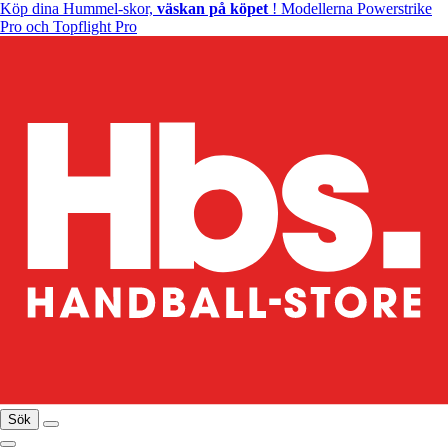
Köp dina Hummel-skor,
väskan på köpet
! Modellerna Powerstrike
Pro och Topflight Pro
Sök