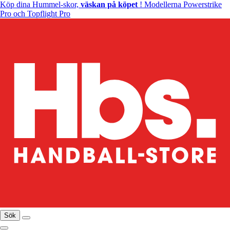
Köp dina Hummel-skor,
väskan på köpet
! Modellerna Powerstrike
Pro och Topflight Pro
Sök