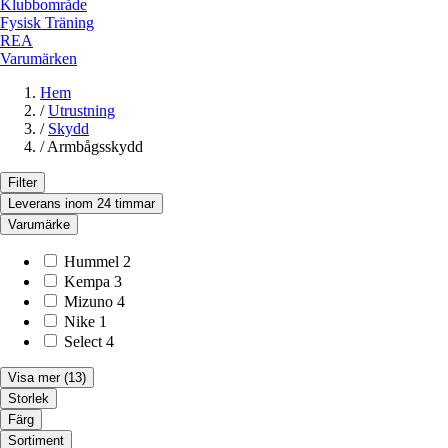
Klubbområde
Fysisk Träning
REA
Varumärken
Hem
/
Utrustning
/
Skydd
/
Armbågsskydd
Filter
Leverans inom 24 timmar
Varumärke
Hummel
2
Kempa
3
Mizuno
4
Nike
1
Select
4
Visa mer
(13)
Storlek
Färg
Sortiment