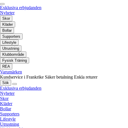
Exklusiva erbjudanden
Nyheter
Skor
Kläder
Bollar
Supporters
Lifestyle
Utrustning
Klubbområde
Fysisk Träning
REA
Varumärken
Kundservice i Frankrike
Säker betalning
Enkla returer
Sök
Exklusiva erbjudanden
Nyheter
Skor
Kläder
Bollar
Supporters
Lifestyle
Utrustning