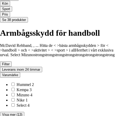
Kön
Sport
Pris
Se 38 produkter
Armbågsskydd för handboll
McDavid
Rehband
, , ... Hitta de < >bästa armbågsskydden > för <
>handboll > och < >aktivitet > < >sport > i allHerrhet i vårt exklusiva
urval.
Select
Mizuno
strongstrongstrongstrongstrongstrongstrongstrong
Filter
Leverans inom 24 timmar
Varumärke
Hummel
2
Kempa
3
Mizuno
4
Nike
1
Select
4
Visa mer
(13)