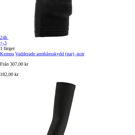
24h
+-3
1 färger
Kempa
Vadderade armbågsskydd (par) -noir
Från
307,00 kr
182,00 kr