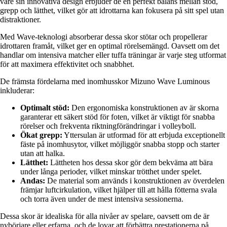
vare sin innovativa design erbjuder de en perfekt balans mellan stöd,
grepp och lätthet, vilket gör att idrottarna kan fokusera på sitt spel utan
distraktioner.
Med Wave-teknologi absorberar dessa skor stötar och propellerar
idrottaren framåt, vilket ger en optimal rörelsemängd. Oavsett om det
handlar om intensiva matcher eller tuffa träningar är varje steg utformat
för att maximera effektivitet och snabbhet.
De främsta fördelarna med inomhusskor Mizuno Wave Luminous
inkluderar:
Optimalt stöd:
Den ergonomiska konstruktionen av är skorna
garanterar ett säkert stöd för foten, vilket är viktigt för snabba
rörelser och frekventa riktningförändringar i volleyboll.
Ökat grepp:
Yttersulan är utformad för att erbjuda exceptionellt
fäste på inomhusytor, vilket möjliggör snabba stopp och starter
utan att halka.
Lätthet:
Lättheten hos dessa skor gör dem bekväma att bära
under långa perioder, vilket minskar trötthet under spelet.
Andas:
De material som används i konstruktionen av överdelen
främjar luftcirkulation, vilket hjälper till att hålla fötterna svala
och torra även under de mest intensiva sessionerna.
Dessa skor är idealiska för alla nivåer av spelare, oavsett om de är
nybörjare eller erfarna, och de lovar att förbättra prestationerna på