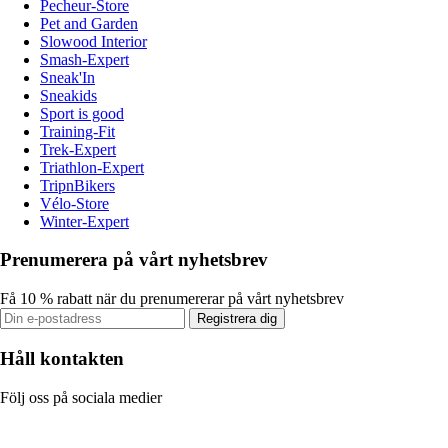
Pecheur-Store
Pet and Garden
Slowood Interior
Smash-Expert
Sneak'In
Sneakids
Sport is good
Training-Fit
Trek-Expert
Triathlon-Expert
TripnBikers
Vélo-Store
Winter-Expert
Prenumerera på vårt nyhetsbrev
Få 10 % rabatt när du prenumererar på vårt nyhetsbrev
Registrera dig
Håll kontakten
Följ oss på sociala medier