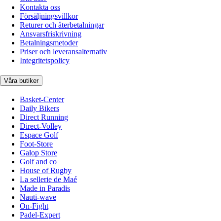
Kontakta oss
Försäljningsvillkor
Returer och återbetalningar
Ansvarsfriskrivning
Betalningsmetoder
Priser och leveransalternativ
Integritetspolicy
Våra butiker
Basket-Center
Daily Bikers
Direct Running
Direct-Volley
Espace Golf
Foot-Store
Galop Store
Golf and co
House of Rugby
La sellerie de Maé
Made in Paradis
Nauti-wave
On-Fight
Padel-Expert