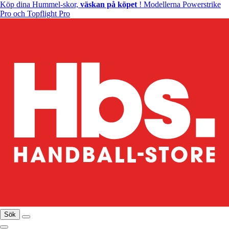
Köp dina Hummel-skor,
väskan på köpet
! Modellerna Powerstrike
Pro och Topflight Pro
Sök