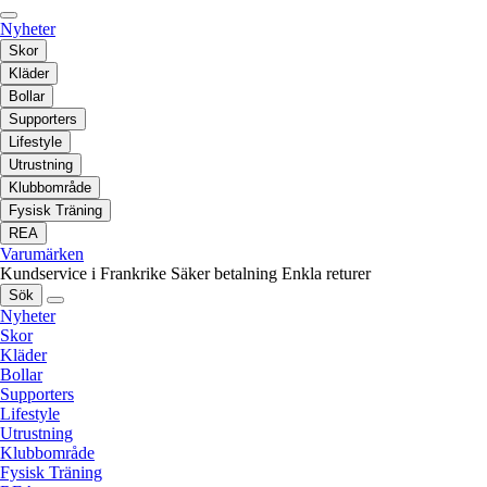
Nyheter
Skor
Kläder
Bollar
Supporters
Lifestyle
Utrustning
Klubbområde
Fysisk Träning
REA
Varumärken
Kundservice i Frankrike
Säker betalning
Enkla returer
Sök
Nyheter
Skor
Kläder
Bollar
Supporters
Lifestyle
Utrustning
Klubbområde
Fysisk Träning