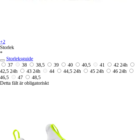
+2
Storlek
*
Storleksguide
37
38
38,5
39
40
40,5
41
42
24h
42,5
24h
43
24h
44
44,5
24h
45
24h
46
24h
46,5
47
48,5
Detta fält är obligatoriskt