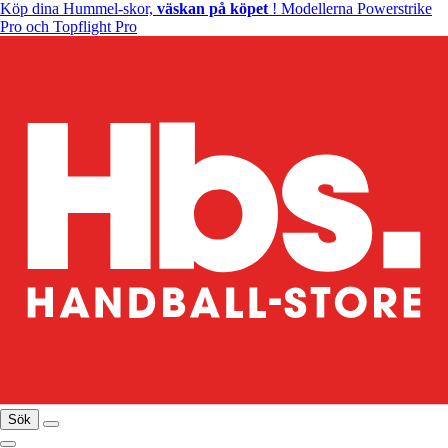
Köp dina Hummel-skor,
väskan på köpet
! Modellerna Powerstrike
Pro och Topflight Pro
Sök