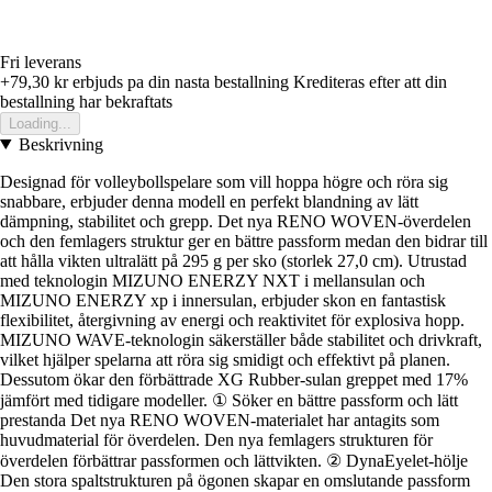
Fri leverans
+79,30 kr
erbjuds pa din nasta bestallning
Krediteras efter att din
bestallning har bekraftats
Loading...
Beskrivning
Designad för volleybollspelare som vill hoppa högre och röra sig
snabbare, erbjuder denna modell en perfekt blandning av lätt
dämpning, stabilitet och grepp. Det nya RENO WOVEN-överdelen
och den femlagers struktur ger en bättre passform medan den bidrar till
att hålla vikten ultralätt på 295 g per sko (storlek 27,0 cm). Utrustad
med teknologin MIZUNO ENERZY NXT i mellansulan och
MIZUNO ENERZY xp i innersulan, erbjuder skon en fantastisk
flexibilitet, återgivning av energi och reaktivitet för explosiva hopp.
MIZUNO WAVE-teknologin säkerställer både stabilitet och drivkraft,
vilket hjälper spelarna att röra sig smidigt och effektivt på planen.
Dessutom ökar den förbättrade XG Rubber-sulan greppet med 17%
jämfört med tidigare modeller. ① Söker en bättre passform och lätt
prestanda Det nya RENO WOVEN-materialet har antagits som
huvudmaterial för överdelen. Den nya femlagers strukturen för
överdelen förbättrar passformen och lättvikten. ② DynaEyelet-hölje
Den stora spaltstrukturen på ögonen skapar en omslutande passform