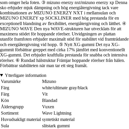
som omger hela foten. ③ mizuno enerzy nxt/mizuno enerzy xp Denna
sko erbjuder mjuk dämpning och hög energiåtergivning tack vare
kombinationen av MIZUNO ENERZY NXT i mellansulan och
MIZUNO ENERZY xp SOCKLINER med hög prestanda för en
exceptionell blandning av flexibilitet, energiåtergivning och lätthet. ④
MIZUNO WAVE Den nya WAVE-strukturen har utvecklats för att
maximera stödet för hoppande rörelser. Utvidgningen av plattan
utanför framfoten erbjuder maximalt stöd för stabilitet vid framträdande
och energiåtergivning vid hopp. ⑤ Nytt XG-gummi Det nya XG-
gummit förbättrar greppet med cirka 17% jämfört med konventionellt
XG-gummi. Det erbjuder kraftfulla prestanda för snabba och intensiva
rörelser. ⑥ Rundad hälstruktur Främjar hoppande rörelser från hälen.
Förbättrar stabiliteten när man tar ett steg framåt.
Ytterligare information
Varumärke
Mizuno
Färg
white/ultimate gray/black
Färg
Vit
Kön
Blandad
Åldersgrupp
Vuxen
Sortiment
Wave Lightning
Huvudsakligt material
syntetiskt material
Sula
slitstark gummi