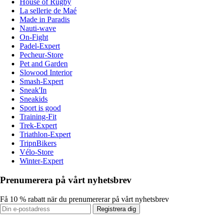
House of Rugby
La sellerie de Maé
Made in Paradis
Nauti-wave
On-Fight
Padel-Expert
Pecheur-Store
Pet and Garden
Slowood Interior
Smash-Expert
Sneak'In
Sneakids
Sport is good
Training-Fit
Trek-Expert
Triathlon-Expert
TripnBikers
Vélo-Store
Winter-Expert
Prenumerera på vårt nyhetsbrev
Få 10 % rabatt när du prenumererar på vårt nyhetsbrev
Registrera dig