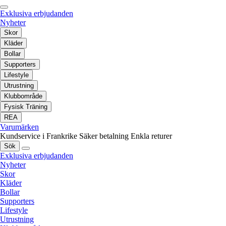
Exklusiva erbjudanden
Nyheter
Skor
Kläder
Bollar
Supporters
Lifestyle
Utrustning
Klubbområde
Fysisk Träning
REA
Varumärken
Kundservice i Frankrike
Säker betalning
Enkla returer
Sök
Exklusiva erbjudanden
Nyheter
Skor
Kläder
Bollar
Supporters
Lifestyle
Utrustning