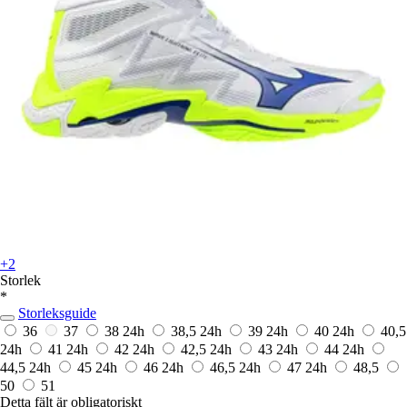
+2
Storlek
*
Storleksguide
36
37
38
24h
38,5
24h
39
24h
40
24h
40,5
24h
41
24h
42
24h
42,5
24h
43
24h
44
24h
44,5
24h
45
24h
46
24h
46,5
24h
47
24h
48,5
50
51
Detta fält är obligatoriskt