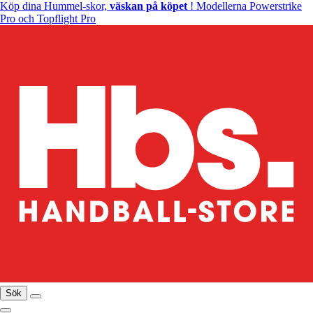
Köp dina Hummel-skor,
väskan på köpet
! Modellerna Powerstrike
Pro och Topflight Pro
Sök