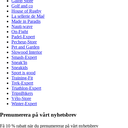
Galop Store
Golf and co
House of Rugby
La sellerie de Maé
Made in Paradis
Nauti-wave
On-Fight
Padel-Expert
Pecheur-Store
Pet and Garden
Slowood Interior
Smash-Expert
Sneak'In
Sneakids
Sport is good
Training-Fit
Trek-Expert
Triathlon-Expert
TripnBikers
Vélo-Store
Winter-Expert
Prenumerera på vårt nyhetsbrev
Få 10 % rabatt när du prenumererar på vårt nyhetsbrev