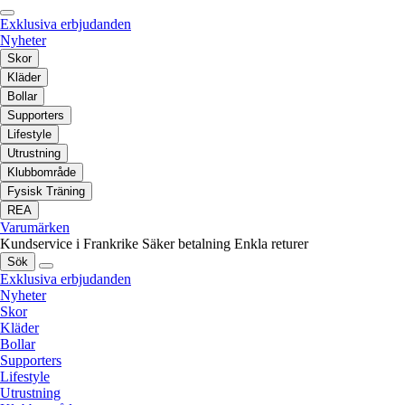
Exklusiva erbjudanden
Nyheter
Skor
Kläder
Bollar
Supporters
Lifestyle
Utrustning
Klubbområde
Fysisk Träning
REA
Varumärken
Kundservice i Frankrike
Säker betalning
Enkla returer
Sök
Exklusiva erbjudanden
Nyheter
Skor
Kläder
Bollar
Supporters
Lifestyle
Utrustning