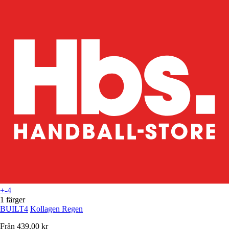
+-4
1 färger
BUILT4
Kollagen Regen
Från
439,00 kr