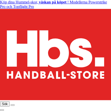
Köp dina Hummel-skor,
väskan på köpet
! Modellerna Powerstrike
Pro och Topflight Pro
Sök