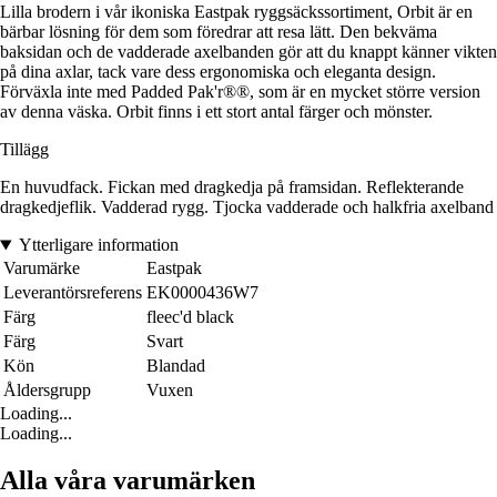
Lilla brodern i vår ikoniska Eastpak ryggsäckssortiment, Orbit är en
bärbar lösning för dem som föredrar att resa lätt. Den bekväma
baksidan och de vadderade axelbanden gör att du knappt känner vikten
på dina axlar, tack vare dess ergonomiska och eleganta design.
Förväxla inte med Padded Pak'r®®, som är en mycket större version
av denna väska. Orbit finns i ett stort antal färger och mönster.
Tillägg
En huvudfack. Fickan med dragkedja på framsidan. Reflekterande
dragkedjeflik. Vadderad rygg. Tjocka vadderade och halkfria axelband
Ytterligare information
Varumärke
Eastpak
Leverantörsreferens
EK0000436W7
Färg
fleec'd black
Färg
Svart
Kön
Blandad
Åldersgrupp
Vuxen
Loading...
Loading...
Alla våra varumärken