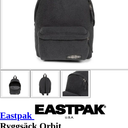
Eastpak
Ryggsäck Orbit