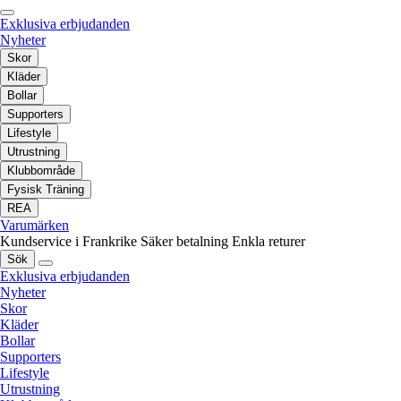
Exklusiva erbjudanden
Nyheter
Skor
Kläder
Bollar
Supporters
Lifestyle
Utrustning
Klubbområde
Fysisk Träning
REA
Varumärken
Kundservice i Frankrike
Säker betalning
Enkla returer
Sök
Exklusiva erbjudanden
Nyheter
Skor
Kläder
Bollar
Supporters
Lifestyle
Utrustning