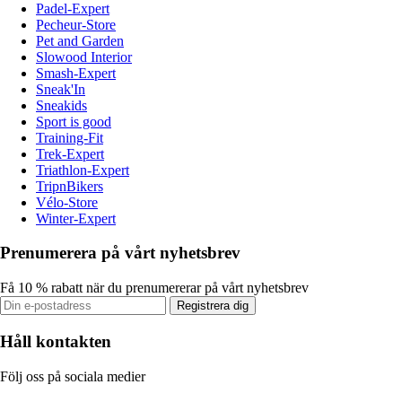
Padel-Expert
Pecheur-Store
Pet and Garden
Slowood Interior
Smash-Expert
Sneak'In
Sneakids
Sport is good
Training-Fit
Trek-Expert
Triathlon-Expert
TripnBikers
Vélo-Store
Winter-Expert
Prenumerera på vårt nyhetsbrev
Få 10 % rabatt när du prenumererar på vårt nyhetsbrev
Registrera dig
Håll kontakten
Följ oss på sociala medier