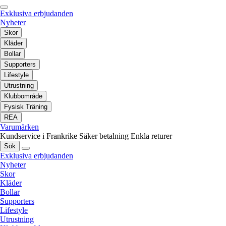
Exklusiva erbjudanden
Nyheter
Skor
Kläder
Bollar
Supporters
Lifestyle
Utrustning
Klubbområde
Fysisk Träning
REA
Varumärken
Kundservice i Frankrike
Säker betalning
Enkla returer
Sök
Exklusiva erbjudanden
Nyheter
Skor
Kläder
Bollar
Supporters
Lifestyle
Utrustning