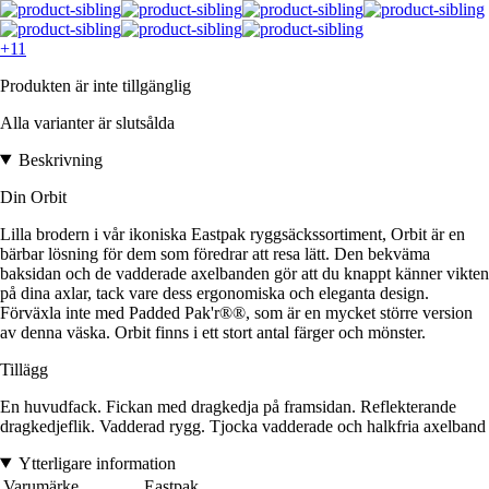
+11
Produkten är inte tillgänglig
Alla varianter är slutsålda
Beskrivning
Din Orbit
Lilla brodern i vår ikoniska Eastpak ryggsäckssortiment, Orbit är en
bärbar lösning för dem som föredrar att resa lätt. Den bekväma
baksidan och de vadderade axelbanden gör att du knappt känner vikten
på dina axlar, tack vare dess ergonomiska och eleganta design.
Förväxla inte med Padded Pak'r®®, som är en mycket större version
av denna väska. Orbit finns i ett stort antal färger och mönster.
Tillägg
En huvudfack. Fickan med dragkedja på framsidan. Reflekterande
dragkedjeflik. Vadderad rygg. Tjocka vadderade och halkfria axelband
Ytterligare information
Varumärke
Eastpak