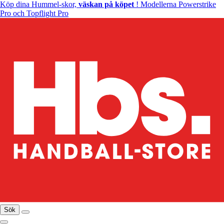
Köp dina Hummel-skor,
väskan på köpet
! Modellerna Powerstrike
Pro och Topflight Pro
Sök