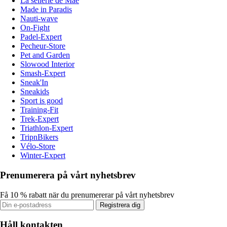
La sellerie de Maé
Made in Paradis
Nauti-wave
On-Fight
Padel-Expert
Pecheur-Store
Pet and Garden
Slowood Interior
Smash-Expert
Sneak'In
Sneakids
Sport is good
Training-Fit
Trek-Expert
Triathlon-Expert
TripnBikers
Vélo-Store
Winter-Expert
Prenumerera på vårt nyhetsbrev
Få 10 % rabatt när du prenumererar på vårt nyhetsbrev
Registrera dig
Håll kontakten