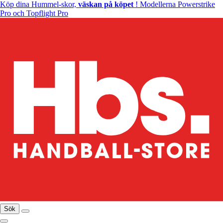
Köp dina Hummel-skor,
väskan på köpet
! Modellerna Powerstrike
Pro och Topflight Pro
Sök