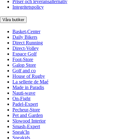
Priser och leveransalternativ
Integritetspolicy
Våra butiker
Basket-Center
Daily Bikers
Direct Running
Direct-Volley
Espace Golf
Foot-Store
Galop Store
Golf and co
House of Rugby
La sellerie de Maé
Made in Paradis
Nauti-wave
On-Fight
Padel-Expert
Pecheur-Store
Pet and Garden
Slowood Interior
Smash-Expert
Sneak'In
Sneakids