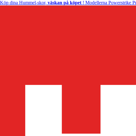
Köp dina Hummel-skor,
väskan på köpet
! Modellerna Powerstrike Pr