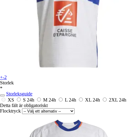
+-2
Storlek
*
Storleksguide
XS
S
24h
M
24h
L
24h
XL
24h
2XL
24h
Detta fält är obligatoriskt
Flocktryck