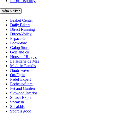
Integritetspolicy
Våra butiker
Basket-Center
Daily Bikers
Direct Running
Direct-Volley
Espace Golf
Foot-Store
Galop Store
Golf and co
House of Rugby
La sellerie de Maé
Made in Paradis
Nauti-wave
On-Fight
Padel-Expert
Pecheur-Store
Pet and Garden
Slowood Interior
Smash-Expert
Sneak'In
Sneakids
Sport is good