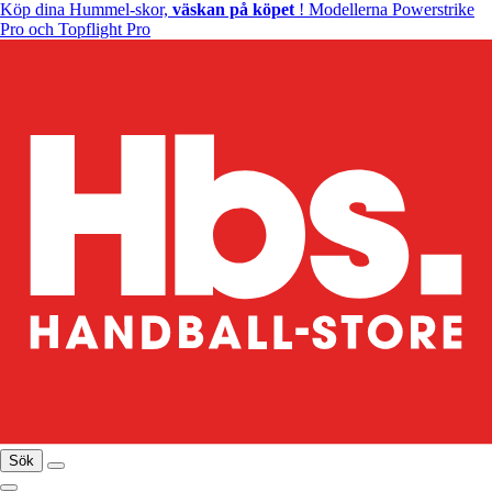
Köp dina Hummel-skor,
väskan på köpet
! Modellerna Powerstrike
Pro och Topflight Pro
Sök