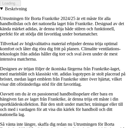
Loading...
Beskrivning
Utrustningen för Borta Frankrike 2024/25 är ett måste för alla
handbollsfan och det nationella laget från Frankrike. Designad av det
kända märket adidas, är denna tröja både stilren och funktionell,
perfekt för att stödja ditt favoritlag under bortamatcher.
Tillverkad av högkvalitativa material erbjuder denna tröja optimal
komfort och låter dig röra dig fritt på planen. Climalite ventilations-
teknologin från adidas håller dig torr och sval även under de mest
intensiva matcherna.
Designen av tröjan följer de ikoniska färgerna från Frankrike-laget,
med marinblått och klassiskt vitt. adidas logotypen är stolt placerad på
bröstet, medan laget emblem från Frankrike sitter över hjärtat, vilket
visar ditt oföränderliga stöd för ditt favoritlag.
Oavsett om du är en passionerad handbollsspelare eller bara en
hängiven fan av laget från Frankrike, är denna tröja ett måste i din
sportklädeskollektion. Bär den stolt under matcher, träningar eller till
och med i vardagen för att visa din kärlek för handboll och ditt
nationella lag.
Så vänta inte längre, skaffa dig redan nu Utrustningen för Borta