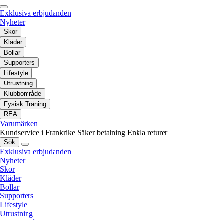
Exklusiva erbjudanden
Nyheter
Skor
Kläder
Bollar
Supporters
Lifestyle
Utrustning
Klubbområde
Fysisk Träning
REA
Varumärken
Kundservice i Frankrike
Säker betalning
Enkla returer
Sök
Exklusiva erbjudanden
Nyheter
Skor
Kläder
Bollar
Supporters
Lifestyle
Utrustning