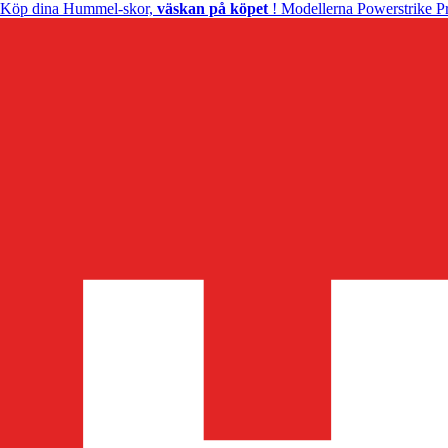
Köp dina Hummel-skor,
väskan på köpet
! Modellerna Powerstrike Pr