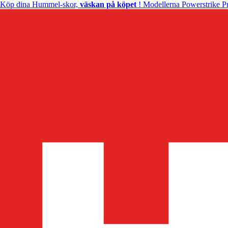
Köp dina Hummel-skor,
väskan på köpet
! Modellerna Powerstrike Pr