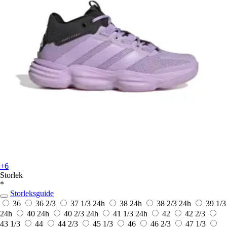
+6
Storlek
*
Storleksguide
36
36 2/3
37 1/3
24h
38
24h
38 2/3
24h
39 1/3
24h
40
24h
40 2/3
24h
41 1/3
24h
42
42 2/3
43 1/3
44
44 2/3
45 1/3
46
46 2/3
47 1/3