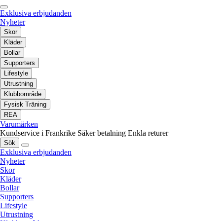
Exklusiva erbjudanden
Nyheter
Skor
Kläder
Bollar
Supporters
Lifestyle
Utrustning
Klubbområde
Fysisk Träning
REA
Varumärken
Kundservice i Frankrike
Säker betalning
Enkla returer
Sök
Exklusiva erbjudanden
Nyheter
Skor
Kläder
Bollar
Supporters
Lifestyle
Utrustning