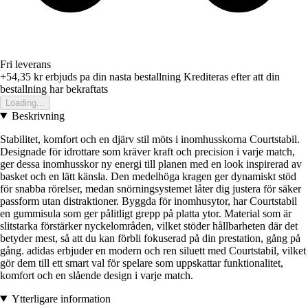
Fri leverans
+54,35 kr
erbjuds pa din nasta bestallning
Krediteras efter att din
bestallning har bekraftats
Loading...
Beskrivning
Stabilitet, komfort och en djärv stil möts i inomhusskorna Courtstabil.
Designade för idrottare som kräver kraft och precision i varje match,
ger dessa inomhusskor ny energi till planen med en look inspirerad av
basket och en lätt känsla. Den medelhöga kragen ger dynamiskt stöd
för snabba rörelser, medan snörningsystemet låter dig justera för säker
passform utan distraktioner. Byggda för inomhusytor, har Courtstabil
en gummisula som ger pålitligt grepp på platta ytor. Material som är
slitstarka förstärker nyckelområden, vilket stöder hållbarheten där det
betyder mest, så att du kan förbli fokuserad på din prestation, gång på
gång. adidas erbjuder en modern och ren siluett med Courtstabil, vilket
gör dem till ett smart val för spelare som uppskattar funktionalitet,
komfort och en slående design i varje match.
Ytterligare information