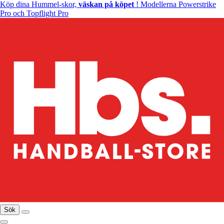
Köp dina Hummel-skor,
väskan på köpet
! Modellerna Powerstrike
Pro och Topflight Pro
Sök