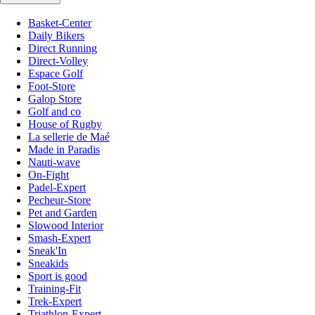
Basket-Center
Daily Bikers
Direct Running
Direct-Volley
Espace Golf
Foot-Store
Galop Store
Golf and co
House of Rugby
La sellerie de Maé
Made in Paradis
Nauti-wave
On-Fight
Padel-Expert
Pecheur-Store
Pet and Garden
Slowood Interior
Smash-Expert
Sneak'In
Sneakids
Sport is good
Training-Fit
Trek-Expert
Triathlon-Expert