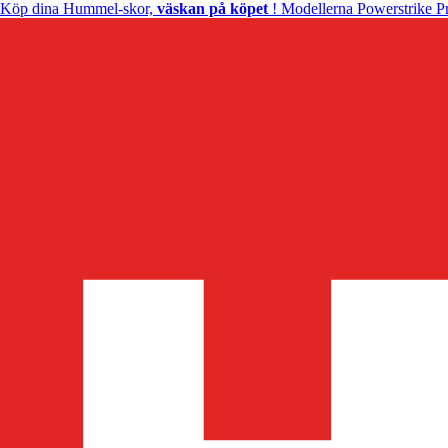
Köp dina Hummel-skor,
väskan på köpet
! Modellerna Powerstrike Pr