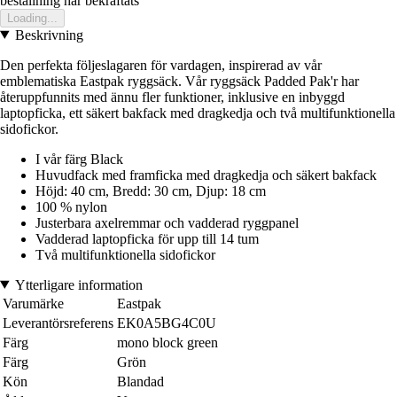
bestallning har bekraftats
Loading...
Beskrivning
Den perfekta följeslagaren för vardagen, inspirerad av vår
emblematiska Eastpak ryggsäck. Vår ryggsäck Padded Pak'r har
återuppfunnits med ännu fler funktioner, inklusive en inbyggd
laptopficka, ett säkert bakfack med dragkedja och två multifunktionella
sidofickor.
I vår färg Black
Huvudfack med framficka med dragkedja och säkert bakfack
Höjd: 40 cm, Bredd: 30 cm, Djup: 18 cm
100 % nylon
Justerbara axelremmar och vadderad ryggpanel
Vadderad laptopficka för upp till 14 tum
Två multifunktionella sidofickor
Ytterligare information
Varumärke
Eastpak
Leverantörsreferens
EK0A5BG4C0U
Färg
mono block green
Färg
Grön
Kön
Blandad