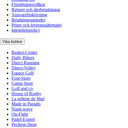
Försäljningsvillkor
Returer och återbetalningar
Ansvarsfriskrivning
Betalningsmetoder
Priser och leveransalternativ
Integritetspolicy
Våra butiker
Basket-Center
Daily Bikers
Direct Running
Direct-Volley
Espace Golf
Foot-Store
Galop Store
Golf and co
House of Rugby
La sellerie de Maé
Made in Paradis
Nauti-wave
On-Fight
Padel-Expert
Pecheur-Store