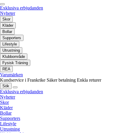
Exklusiva erbjudanden
Nyheter
Skor
Kläder
Bollar
Supporters
Lifestyle
Utrustning
Klubbområde
Fysisk Träning
REA
Varumärken
Kundservice i Frankrike
Säker betalning
Enkla returer
Sök
Exklusiva erbjudanden
Nyheter
Skor
Kläder
Bollar
Supporters
Lifestyle
Utrustning