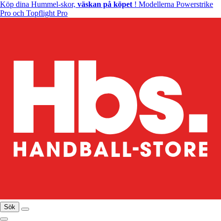
Köp dina Hummel-skor,
väskan på köpet
! Modellerna Powerstrike
Pro och Topflight Pro
Sök