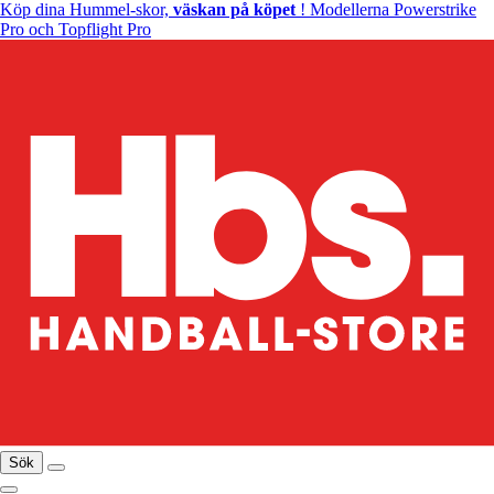
Köp dina Hummel-skor,
väskan på köpet
! Modellerna Powerstrike
Pro och Topflight Pro
Sök