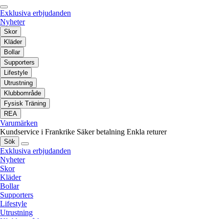
Exklusiva erbjudanden
Nyheter
Skor
Kläder
Bollar
Supporters
Lifestyle
Utrustning
Klubbområde
Fysisk Träning
REA
Varumärken
Kundservice i Frankrike
Säker betalning
Enkla returer
Sök
Exklusiva erbjudanden
Nyheter
Skor
Kläder
Bollar
Supporters
Lifestyle
Utrustning