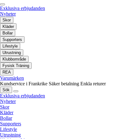
Exklusiva erbjudanden
Nyheter
Skor
Kläder
Bollar
Supporters
Lifestyle
Utrustning
Klubbområde
Fysisk Träning
REA
Varumärken
Kundservice i Frankrike
Säker betalning
Enkla returer
Sök
Exklusiva erbjudanden
Nyheter
Skor
Kläder
Bollar
Supporters
Lifestyle
Utrustning