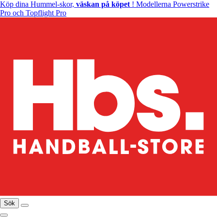
Köp dina Hummel-skor,
väskan på köpet
! Modellerna Powerstrike
Pro och Topflight Pro
Sök