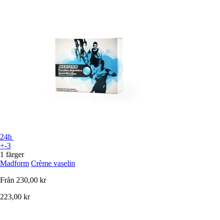
24h
+-3
1 färger
Madform
Crème vaselin
Från
230,00 kr
223,00 kr