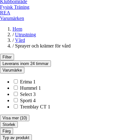
Klubbområde
Fysisk Träning
REA
Varumärken
Hem
/
Utrustning
/
Vård
/
Sprayer och krämer för vård
Filter
Leverans inom 24 timmar
Varumärke
Erima
1
Hummel
1
Select
3
Sporti
4
Tremblay CT
1
Visa mer
(10)
Storlek
Färg
Typ av produkt