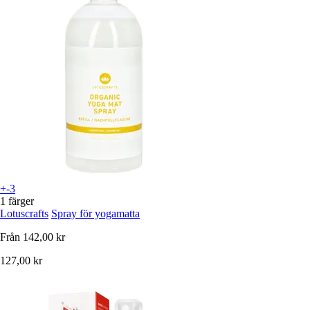
+-3
1 färger
Lotuscrafts
Spray för yogamatta
Från
142,00 kr
127,00 kr