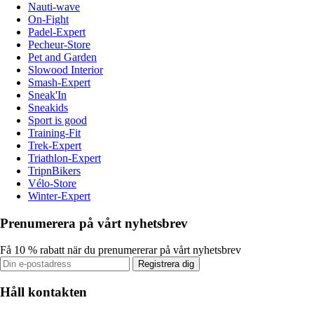
Nauti-wave
On-Fight
Padel-Expert
Pecheur-Store
Pet and Garden
Slowood Interior
Smash-Expert
Sneak'In
Sneakids
Sport is good
Training-Fit
Trek-Expert
Triathlon-Expert
TripnBikers
Vélo-Store
Winter-Expert
Prenumerera på vårt nyhetsbrev
Få 10 % rabatt när du prenumererar på vårt nyhetsbrev
Registrera dig
Håll kontakten