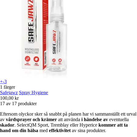
+-3
1 färger
Safejawz
Spray Hygiene
100,00 kr
17 av 17 produkter
Eftersom olyckor sker så snabbt på planen har vi sammanställt ett urval
av
vårdsprayer och krämer
att använda
i händelse av
eventuella
skador
.
Select
QM Sport
,
Tremblay
eller
Hyperice
kommer att ta
hand om din hälsa
med
effektivitet
av sina produkter.