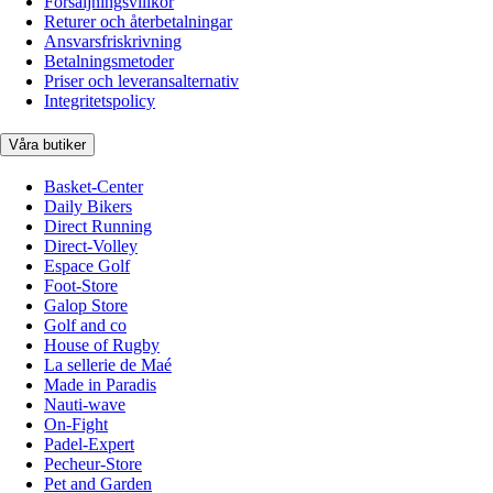
Försäljningsvillkor
Returer och återbetalningar
Ansvarsfriskrivning
Betalningsmetoder
Priser och leveransalternativ
Integritetspolicy
Våra butiker
Basket-Center
Daily Bikers
Direct Running
Direct-Volley
Espace Golf
Foot-Store
Galop Store
Golf and co
House of Rugby
La sellerie de Maé
Made in Paradis
Nauti-wave
On-Fight
Padel-Expert
Pecheur-Store
Pet and Garden