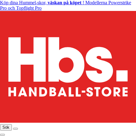
Köp dina Hummel-skor,
väskan på köpet
! Modellerna Powerstrike
Pro och Topflight Pro
Sök