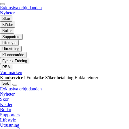
Exklusiva erbjudanden
Nyheter
Skor
Kläder
Bollar
Supporters
Lifestyle
Utrustning
Klubbområde
Fysisk Träning
REA
Varumärken
Kundservice i Frankrike
Säker betalning
Enkla returer
Sök
Exklusiva erbjudanden
Nyheter
Skor
Kläder
Bollar
Supporters
Lifestyle
Utrustning