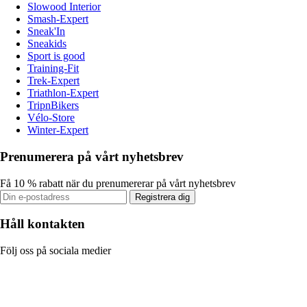
Slowood Interior
Smash-Expert
Sneak'In
Sneakids
Sport is good
Training-Fit
Trek-Expert
Triathlon-Expert
TripnBikers
Vélo-Store
Winter-Expert
Prenumerera på vårt nyhetsbrev
Få 10 % rabatt när du prenumererar på vårt nyhetsbrev
Registrera dig
Håll kontakten
Följ oss på sociala medier