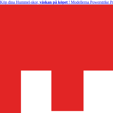
Köp dina Hummel-skor,
väskan på köpet
! Modellerna Powerstrike Pr