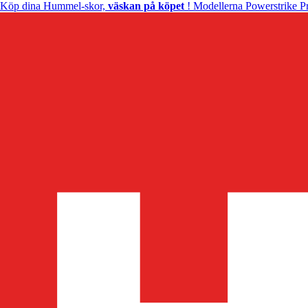
Köp dina Hummel-skor,
väskan på köpet
! Modellerna Powerstrike Pr