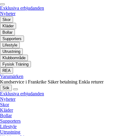
Exklusiva erbjudanden
Nyheter
Skor
Kläder
Bollar
Supporters
Lifestyle
Utrustning
Klubbområde
Fysisk Träning
REA
Varumärken
Kundservice i Frankrike
Säker betalning
Enkla returer
Sök
Exklusiva erbjudanden
Nyheter
Skor
Kläder
Bollar
Supporters
Lifestyle
Utrustning