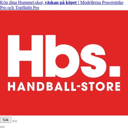
Köp dina Hummel-skor,
väskan på köpet
! Modellerna Powerstrike
Pro och Topflight Pro
Sök