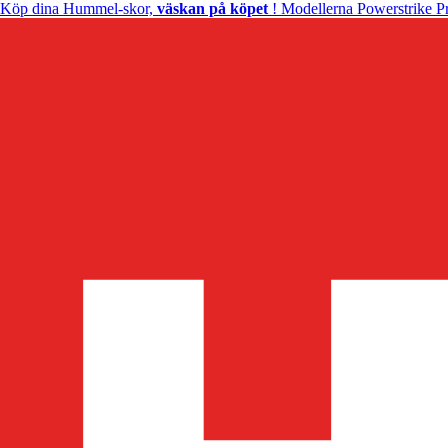
Köp dina Hummel-skor,
väskan på köpet
! Modellerna Powerstrike Pr