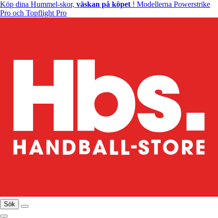
Köp dina Hummel-skor,
väskan på köpet
! Modellerna Powerstrike
Pro och Topflight Pro
Sök