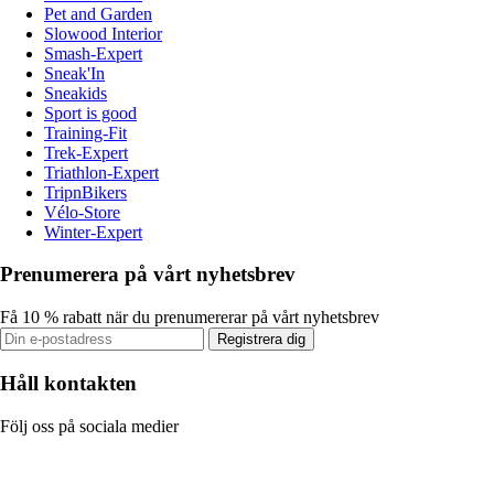
Pet and Garden
Slowood Interior
Smash-Expert
Sneak'In
Sneakids
Sport is good
Training-Fit
Trek-Expert
Triathlon-Expert
TripnBikers
Vélo-Store
Winter-Expert
Prenumerera på vårt nyhetsbrev
Få 10 % rabatt när du prenumererar på vårt nyhetsbrev
Registrera dig
Håll kontakten
Följ oss på sociala medier