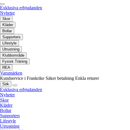
Exklusiva erbjudanden
Nyheter
Skor
Kläder
Bollar
Supporters
Lifestyle
Utrustning
Klubbområde
Fysisk Träning
REA
Varumärken
Kundservice i Frankrike
Säker betalning
Enkla returer
Sök
Exklusiva erbjudanden
Nyheter
Skor
Kläder
Bollar
Supporters
Lifestyle
Utrustning