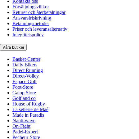
Kontakta oss
Försäljningsvillkor
Returer och återbetalningar
Ansvarsfriskrivning
Betalningsmetoder
Priser och leveransalternativ
Integritetspolicy
Våra butiker
Basket-Center
Daily Bikers
Direct Running
Direct-Volley
Espace Golf
Foot-Store
Galop Store
Golf and co
House of Rugby
La sellerie de Maé
Made in Paradis
Nauti-wave
On-Fight
Padel-Expert
Pecheur-Store