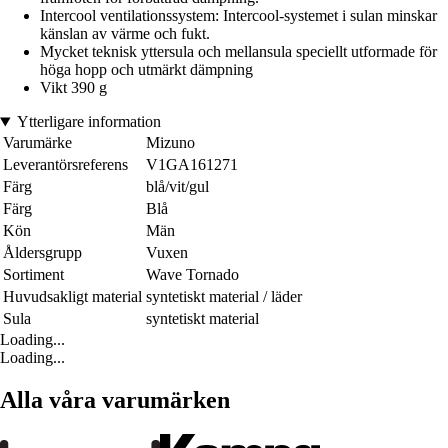
Intercool ventilationssystem: Intercool-systemet i sulan minskar
känslan av värme och fukt.
Mycket teknisk yttersula och mellansula speciellt utformade för
höga hopp och utmärkt dämpning
Vikt 390 g
Ytterligare information
Varumärke
Mizuno
Leverantörsreferens
V1GA161271
Färg
blå/vit/gul
Färg
Blå
Kön
Män
Åldersgrupp
Vuxen
Sortiment
Wave Tornado
Huvudsakligt material
syntetiskt material / läder
Sula
syntetiskt material
Loading...
Loading...
Alla våra varumärken