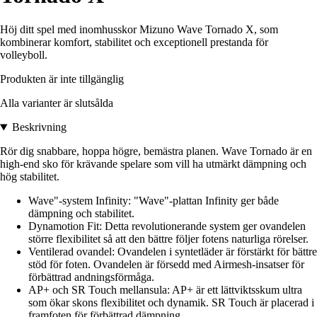
Höj ditt spel med inomhusskor Mizuno Wave Tornado X, som
kombinerar komfort, stabilitet och exceptionell prestanda för
volleyboll.
Produkten är inte tillgänglig
Alla varianter är slutsålda
Beskrivning
Rör dig snabbare, hoppa högre, bemästra planen. Wave Tornado är en
high-end sko för krävande spelare som vill ha utmärkt dämpning och
hög stabilitet.
Wave"-system Infinity: "Wave"-plattan Infinity ger både
dämpning och stabilitet.
Dynamotion Fit: Detta revolutionerande system ger ovandelen
större flexibilitet så att den bättre följer fotens naturliga rörelser.
Ventilerad ovandel: Ovandelen i syntetläder är förstärkt för bättre
stöd för foten. Ovandelen är försedd med Airmesh-insatser för
förbättrad andningsförmåga.
AP+ och SR Touch mellansula: AP+ är ett lättviktsskum ultra
som ökar skons flexibilitet och dynamik. SR Touch är placerad i
framfoten för förbättrad dämpning.